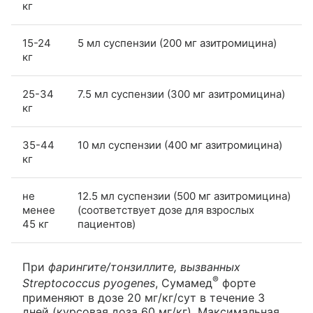
кг
15-24
5 мл суспензии (200 мг азитромицина)
кг
25-34
7.5 мл суспензии (300 мг азитромицина)
кг
35-44
10 мл суспензии (400 мг азитромицина)
кг
не
12.5 мл суспензии (500 мг азитромицина)
менее
(соответствует дозе для взрослых
45 кг
пациентов)
При
фарингите/тонзиллите, вызванных
®
Streptococcus pyogenes
, Сумамед
форте
применяют в дозе 20 мг/кг/сут в течение 3
дней (курсовая доза 60 мг/кг). Максимальная