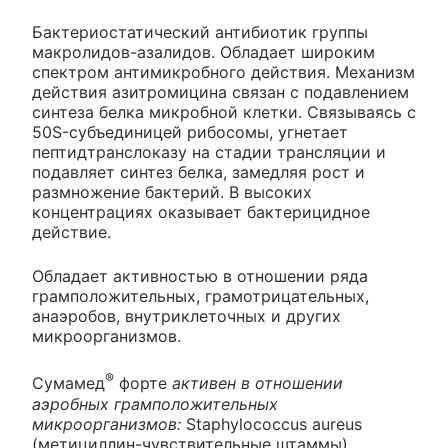
Бактериостатический антибиотик группы
макролидов-азалидов. Обладает широким
спектром антимикробного действия. Механизм
действия азитромицина связан с подавлением
синтеза белка микробной клетки. Связываясь с
50S-субъединицей рибосомы, угнетает
пептидтранслоказу на стадии трансляции и
подавляет синтез белка, замедляя рост и
размножение бактерий. В высоких
концентрациях оказывает бактерицидное
действие.
Обладает активностью в отношении ряда
грамположительных, грамотрицательных,
анаэробов, внутриклеточных и других
микроорганизмов.
®
Сумамед
форте
активен в отношении
аэробных грамположительных
микроорганизмов:
Staphylococcus aureus
(метициллин-чувствительные штаммы),