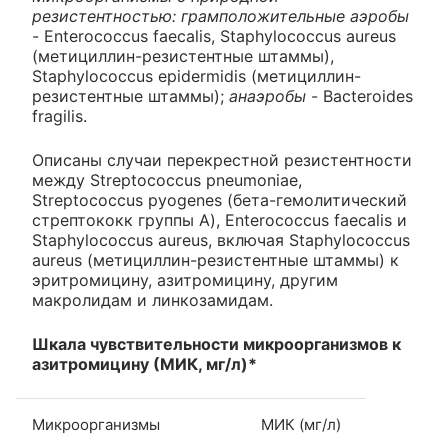
резистентностью: грамположительные аэробы
- Enterococcus faecalis, Staphylococcus aureus
(метициллин-резистентные штаммы),
Staphylococcus epidermidis (метициллин-
резистентные штаммы);
анаэробы
- Bacteroides
fragilis.
Описаны случаи перекрестной резистентности
между Streptococcus pneumoniae,
Streptococcus pyogenes (бета-гемолитический
стрептококк группы А), Enterococcus faecalis и
Staphylococcus aureus, включая Staphylococcus
aureus (метициллин-резистентные штаммы) к
эритромицину, азитромицину, другим
макролидам и линкозамидам.
Шкала чувствительности микроорганизмов к
азитромицину (МИК, мг/л)*
Микроорганизмы
МИК (мг/л)