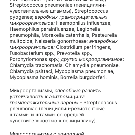
Streptococcus pneumoniae (пенициллин-
чувствительные штаммы), Streptococcus
pyogenes;
аэробных грамотрицательных
микроорганизмов:
Haemophilus influenzae,
Haemophilus parainfluenzae, Legionella
pneumophila, Moraxella catarrhalis, Pasteurella
multocida, Neisseria gonorrhoeae;
анаэробных
микроорганизмов:
Clostridium perfringens,
Fusobacterium spp., Prevotella spp.,
Porphyriomonas spp.;
других микроорганизмов
:
Chlamydia trachomatis, Chlamydia pneumoniae,
Chlamydia psittaci, Mycoplasma pneumoniae,
Mycoplasma hominis, Borrelia burgdorferi.
Микроорганизмы,
способные развить
устойчивость к азитромицину:
грамположительные аэробы
- Streptococcus
pneumoniae (пенициллин-резистентные
штаммы и штаммы со средней
чувствительностью к пенициллину).
Микроорганизмы с природной