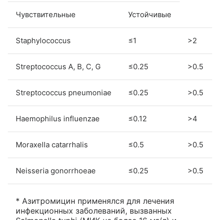
Чувствительные
Устойчивые
Staphylococcus
≤1
>2
Streptococcus А, В, С, G
≤0.25
>0.5
Streptococcus pneumoniae
≤0.25
>0.5
Haemophilus influenzae
≤0.12
>4
Moraxella catarrhalis
≤0.5
>0.5
Neisseria gonorrhoeae
≤0.25
>0.5
* Азитромицин применялся для лечения
инфекционных заболеваний, вызванных