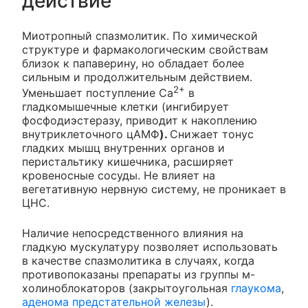
действие
Миотропный спазмолитик. По химической
структуре и фармакологическим свойствам
близок к папаверину, но обладает более
сильным и продолжительным действием.
2+
Уменьшает поступление Са
в
гладкомышечные клетки (ингибирует
фосфодиэстеразу, приводит к накоплению
внутриклеточного цАМФ
).
Снижает тонус
гладких мышц внутренних органов и
перистальтику кишечника, расширяет
кровеносные сосуды. Не влияет на
вегетативную нервную систему, не проникает в
ЦНС.
Наличие непосредственного влияния на
гладкую мускулатуру позволяет использовать
в качестве спазмолитика в случаях, когда
противопоказаны препараты из группы м-
холиноблокаторов (закрытоугольная
глаукома
,
аденома предстательной железы
).