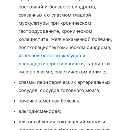
состояний и болевого синдрома,
связанных со спазмом гладкой
мускулатуры при хроническом
гастродуодените, хроническом
холецистите, желчнокаменной болезни,
постхолецистэктомическом синдроме,
язвенной болезни желудка и
двенадцатиперстной кишки
, кардио- и
пилороспазме, спастическом колите;
спазмы периферических артериальных
сосудов, сосудов головного мозга;
почечнокаменная болезнь;
альгодисменорея;
для ослабления сокращений матки и
снятия спазма шейки матки при родах;