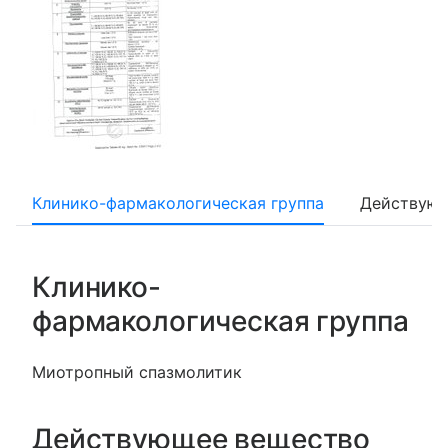
Клинико-фармакологическая группа
Действующ
Клинико-
фармакологическая группа
Миотропный спазмолитик
Действующее вещество