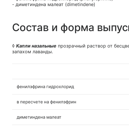
- диметиндена малеат (dimetindene)
Состав и форма выпус
◊
Капли назальные
прозрачный раствор от бесцве
запахом лаванды.
фенилэфрина гидрохлорид
в пересчете на фенилэфрин
диметиндена малеат