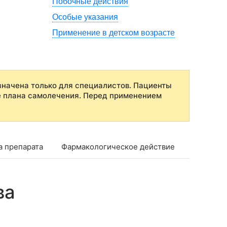
Побочные действия
Особые указания
Применение в детском возрасте
начена только для специалистов. Пациенты
е плана самолечения. Перед применением
а препарата
Фармакологическое действие
Фармако
ва