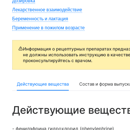
Дозировка
Лекарственное взаимодействие
Беременность и лактация
Применение в пожилом возрасте
Информация о рецептурных препаратах предназ
не должны использовать инструкцию в качеств
проконсультируйтесь с врачом.
Действующие вещества
Состав и форма выпуск
Действующие вещест
- фенилэфрина гидрохлорид (phenylephrine)