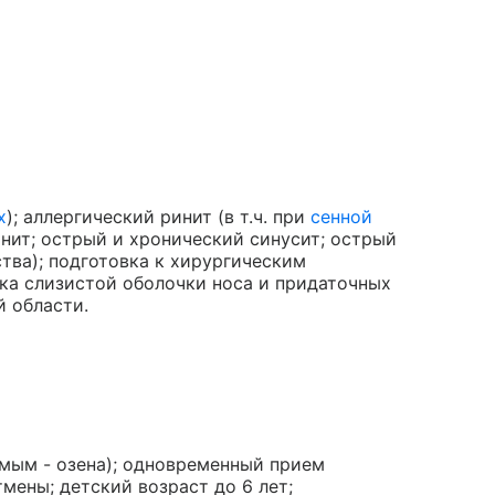
х
); аллергический ринит (в т.ч. при
сенной
инит; острый и хронический синусит; острый
тва); подготовка к хирургическим
ека слизистой оболочки носа и придаточных
й области.
емым - озена); одновременный прием
мены; детский возраст до 6 лет;