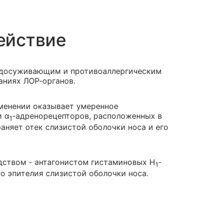
ействие
удосуживающим и противоаллергическим
аниях ЛОР-органов.
менении оказывает умеренное
и α
-адренорецепторов, расположенных в
1
раняет отек слизистой оболочки носа и его
дством - антагонистом гистаминовых H
-
1
о эпителия слизистой оболочки носа.