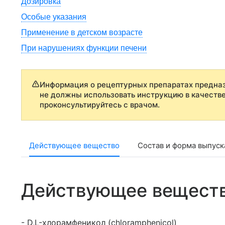
Дозировка
Особые указания
Применение в детском возрасте
При нарушениях функции печени
Информация о рецептурных препаратах предназ
не должны использовать инструкцию в качеств
проконсультируйтесь с врачом.
Действующее вещество
Состав и форма выпуск
Действующее вещест
- D,L-хлорамфеникол (chloramphenicol)