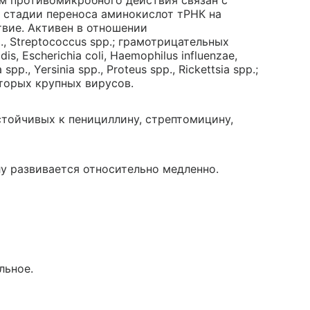
м противомикробного действия связан с
а стадии переноса аминокислот тРНК на
вие. Активен в отношении
, Streptococcus spp.; грамотрицательных
is, Escherichia coli, Haemophilus influenzae,
a spp., Yersinia spp., Proteus spp., Rickettsia spp.;
оторых крупных вирусов.
тойчивых к пенициллину, стрептомицину,
у развивается относительно медленно.
льное.