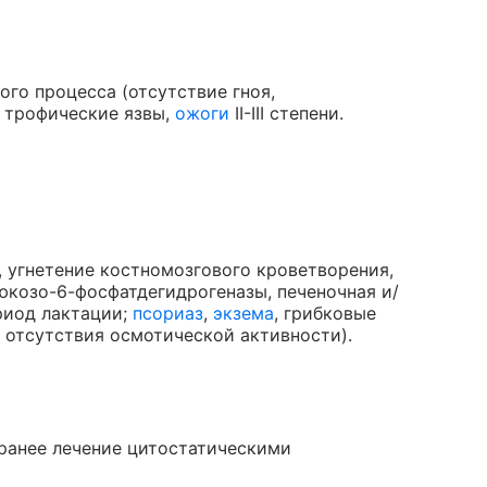
ого процесса (отсутствие гноя,
 трофические язвы,
ожоги
II-III степени.
 угнетение костномозгового кроветворения,
козо-6-фосфатдегидрогеназы, печеночная и/
ериод лактации;
псориаз
,
экзема
, грибковые
у отсутствия осмотической активности).
 ранее лечение цитостатическими