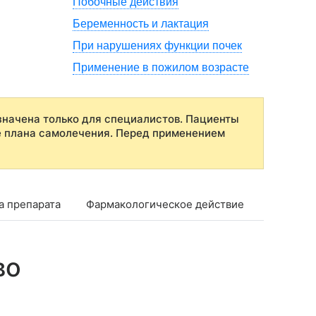
Побочные действия
Беременность и лактация
При нарушениях функции почек
Применение в пожилом возрасте
начена только для специалистов. Пациенты
е плана самолечения. Перед применением
а препарата
Фармакологическое действие
Фармако
во