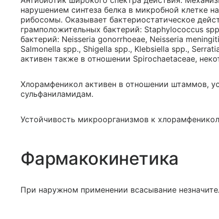
Антибиотик широкого спектра действия. Механиз
нарушением синтеза белка в микробной клетке н
рибосомы. Оказывает бактериостатическое дейст
грамположительных бактерий: Staphylococcus spp.
бактерий: Neisseria gonorrhoeae, Neisseria meningitid
Salmonella spp., Shigella spp., Klebsiella spp., Serrati
активен также в отношении Spirochaetaceae, нек
Хлорамфеникол активен в отношении штаммов, ус
сульфаниламидам.
Устойчивость микроорганизмов к хлорамфеникол
Фармакокинетика
При наружном применении всасывание незначите