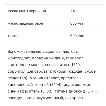
масло мяты перечной
1 мг
масло эвкалиптовое
600 мкг
тимол
600 мкг
Вспомогательные вещества: лактозы
моногидрат, парафин жидкий, глицерол,
касторовое масло, пеногаситель 1510,
сорбитол, декстроза (глюкоза) жидкая (сухое
вещество), магния стеарат, краситель
хинолиновый желтый (Е104), индигокармин
синий краситель (E132), титана диоксид (Е171),
повидон, воск эмульсионный, сахароза.