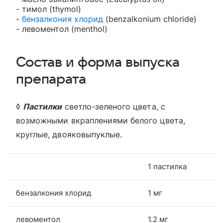
- тимол (thymol)
-
бензалкония хлорид
(benzalkonium chloride)
- левоментол (menthol)
Состав и форма выпуска
препарата
◊
Пастилки
светло-зеленого цвета, с
возможными вкраплениями белого цвета,
круглые, двояковыпуклые.
1 пастилка
бензалкония хлорид
1 мг
левоментол
1.2 мг