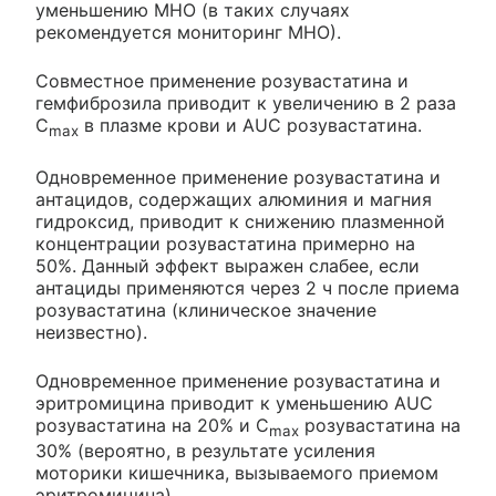
уменьшению МНО (в таких случаях
рекомендуется мониторинг МНО).
Совместное применение розувастатина и
гемфиброзила приводит к увеличению в 2 раза
C
в плазме крови и AUC розувастатина.
max
Одновременное применение розувастатина и
антацидов, содержащих алюминия и магния
гидроксид, приводит к снижению плазменной
концентрации розувастатина примерно на
50%. Данный эффект выражен слабее, если
антациды применяются через 2 ч после приема
розувастатина (клиническое значение
неизвестно).
Одновременное применение розувастатина и
эритромицина приводит к уменьшению AUC
розувастатина на 20% и C
розувастатина на
max
30% (вероятно, в результате усиления
моторики кишечника, вызываемого приемом
эритромицина).