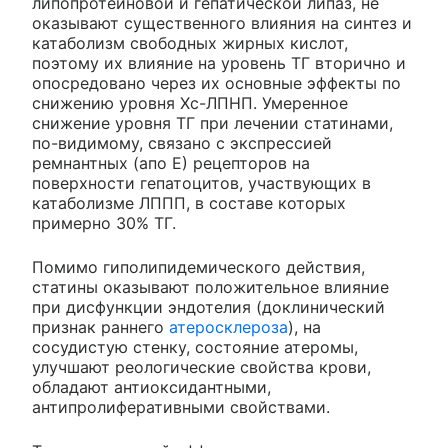
липопротеиновой и гепатической липаз, не
оказывают существенного влияния на синтез и
катаболизм свободных жирных кислот,
поэтому их влияние на уровень ТГ вторично и
опосредовано через их основные эффекты по
снижению уровня Хс-ЛПНП. Умеренное
снижение уровня ТГ при лечении статинами,
по-видимому, связано с экспрессией
ремнантных (апо Е) рецепторов на
поверхности гепатоцитов, участвующих в
катаболизме ЛППП, в составе которых
примерно 30% ТГ.
Помимо гиполипидемического действия,
статины оказывают положительное влияние
при дисфункции эндотелия (доклинический
признак раннего
атеросклероза
), на
сосудистую стенку, состояние атеромы,
улучшают реологические свойства крови,
обладают антиоксидантными,
антипролиферативными свойствами.