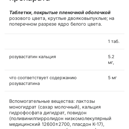
Таблетки, покрытые пленочной оболочкой
розового цвета, круглые двояковыпуклые; на
поперечном разрезе ядро белого цвета.
1 таб.
розувастатин кальция
5.2
мг,
что соответствует содержанию
5 мг
розувастатина
Вспомогательные вещества: лактозы
моногидрат (сахар молочный), кальция
гидрофосфата дигидрат, повидон
(поливинилпирролидон низкомолекулярный
медицинский 12600±2700, пласдон К-17),