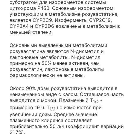
субстратом для изоферментов системы
цитохрома Р450. Основным изоферментом,
участвующим в метаболизме розувастатина,
является CYP2C9. Изоферменты CYP2C19,
CYP3A4 и CYP2D6 вовлечены в метаболизм в
меньшей степени.
Основными выявленными метаболитами
розувастатина являются N-дисметил и
лактоновые метаболиты. N-дисметил
примерно на 50% менее активен, чем
розувастатин, лактоновые метаболиты
фармакологически не активны.
Около 90% дозы розувастатина выводится в
неизмененном виде с калом. Оставшаяся часть
выводится с мочой. Плазменный T
-
1/2
примерно 19 ч. T
не изменяется при
1/2
увеличении дозы. Среднее значение
плазменного клиренса составляет
приблизительно 50 л/ч (коэффициент вариации
21.7%).