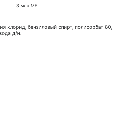
3 млн.МЕ
ия хлорид, бензиловый спирт, полисорбат 80,
вода д/и.