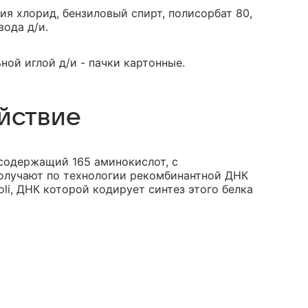
ия хлорид, бензиловый спирт, полисорбат 80,
вода д/и.
ной иглой д/и - пачки картонные.
йствие
содержащий 165 аминокислот, с
получают по технологии рекомбинантной ДНК
li, ДНК которой кодирует синтез этого белка