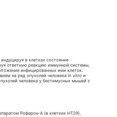
 индуцируя в клетках состояние
руя ответную реакцию иммунной системы,
ичтожение инфицированных ими клеток.
ем на ряд опухолей человека in vitro и
опухолей человека у бестимусных мышей с
епаратом Роферон-А (в клетках НТ29),