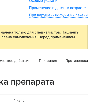
Особые указания
Применение в детском возрасте
При нарушениях функции печени
начена только для специалистов. Пациенты
е плана самолечения. Перед применением
ическое действие
Показания
Противопоказания
ка препарата
1 капс.