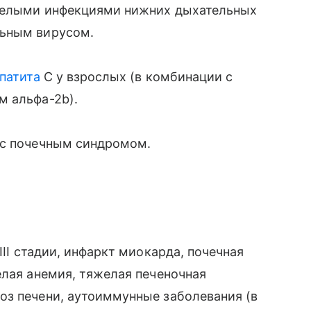
яжелыми инфекциями нижних дыхательных
льным вирусом.
епатита
С у взрослых (в комбинации с
м альфа-2b).
 с почечным синдромом.
-III стадии, инфаркт миокарда, почечная
елая анемия, тяжелая печеночная
оз печени, аутоиммунные заболевания (в