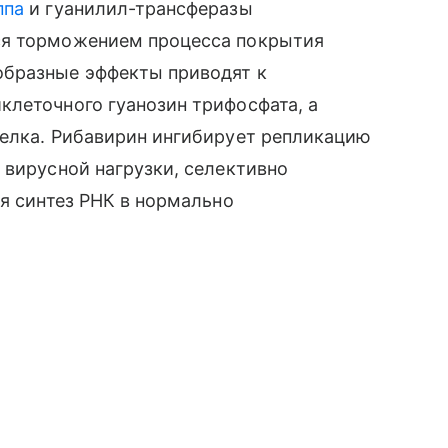
ппа
и гуанилил-трансферазы
ся торможением процесса покрытия
образные эффекты приводят к
клеточного гуанозин трифосфата, а
белка. Рибавирин ингибирует репликацию
 вирусной нагрузки, селективно
яя синтез РНК в нормально