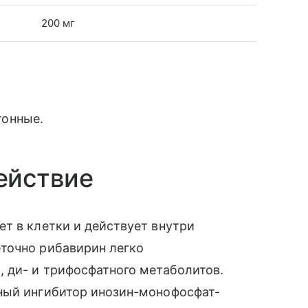
200 мг
тонные.
ействие
т в клетки и действует внутри
точно рибавирин легко
 ди- и трифосфатного метаболитов.
ный ингибитор инозин-монофосфат-