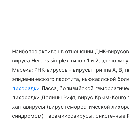
Наиболее активен в отношении ДНК-вирусов
вируса Herpes simplex типов 1 и 2, аденовир
Марека; РНК-вирусов - вирусы гриппа А, В, 
эпидемического паротита, ньюкаслской боле
лихорадки
Ласса, боливийской геморрагичес
лихорадки Долины Рифт, вирус Крым-Конго 
хантавирусы (вирус геморрагической лихор
синдромом) парамиксовирусы, онкогенные 