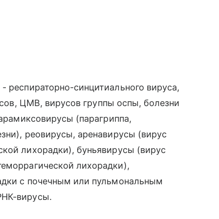
 - респираторно-синцитиального вируса,
усов, ЦМВ, вирусов группы оспы, болезни
парамиксовирусы (парагриппа,
зни), реовирусы, аренавирусы (вирус
кой лихорадки), буньявирусы (вирус
геморрагической лихорадки),
адки с почечным или пульмональным
РНК-вирусы.