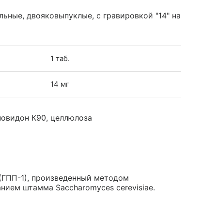
льные, двояковыпуклые, с гравировкой "14" на
1 таб.
14 мг
повидон К90, целлюлоза
 (ГПП-1), произведенный методом
нием штамма Saccharomyces cerevisiae.