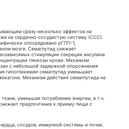
зывающим сразу несколько эффектов на
кже на сердечно-сосудистую систему (ССС).
цифически опосредовано рГПП-1,
вном мозге. Семаглутид снижает
зозависимых стимуляции секреции инсулина
онцентрации глюкозы крови. Механизм
язан с небольшой задержкой опорожнения
емя гипогликемии семаглутид уменьшает
люкагона. Механизм действия семаглутида не
ткани, уменьшая потребление энергии, в т.ч.
 снижает предпочтение к приему пищи с
ердца, сосудов, иммунной системы и почек.