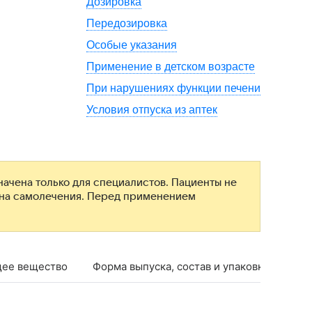
Дозировка
Передозировка
Особые указания
Применение в детском возрасте
При нарушениях функции печени
Условия отпуска из аптек
ачена только для специалистов. Пациенты не
ана самолечения. Перед применением
ее вещество
Форма выпуска, состав и упаковка
Фар