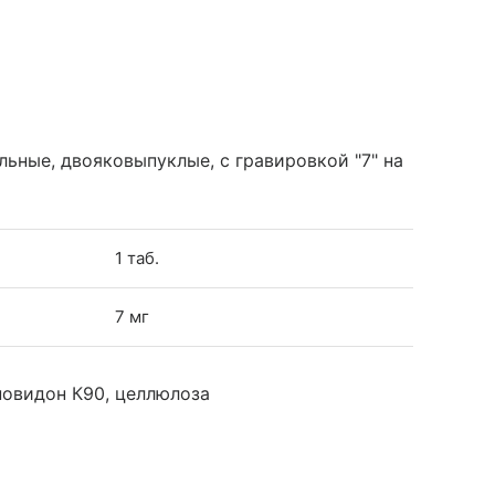
льные, двояковыпуклые, с гравировкой "7" на
1 таб.
7 мг
повидон К90, целлюлоза