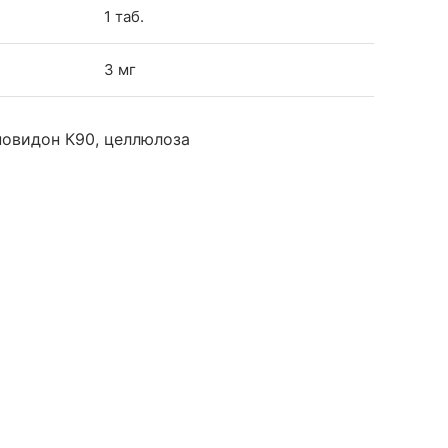
1 таб.
3 мг
повидон К90, целлюлоза