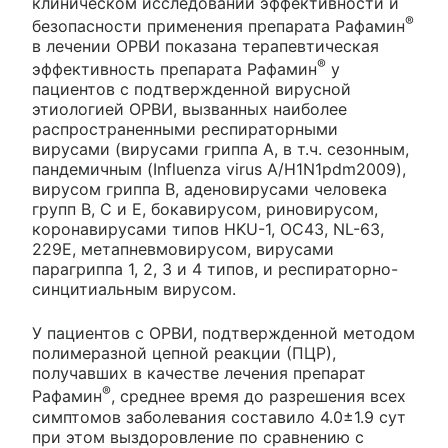
клиническом исследовании эффективности и
®
безопасности применения препарата Рафамин
в лечении ОРВИ показана терапевтическая
®
эффективность препарата Рафамин
у
пациентов с подтвержденной вирусной
этиологией ОРВИ, вызванных наиболее
распространенными респираторными
вирусами (вирусами гриппа А, в т.ч. сезонным,
пандемичным (Influenza virus A/H1N1pdm2009),
вирусом гриппа В, аденовирусами человека
групп B, C и E, бокавирусом, риновирусом,
коронавирусами типов HKU-1, ОС43, NL-63,
229E, метапневмовирусом, вирусами
парагриппа 1, 2, 3 и 4 типов, и респираторно-
синцитиальным вирусом.
У пациентов с ОРВИ, подтвержденной методом
полимеразной цепной реакции (ПЦР),
получавших в качестве лечения препарат
®
Рафамин
, среднее время до разрешения всех
симптомов заболевания составило 4.0±1.9 сут
при этом выздоровление по сравнению с