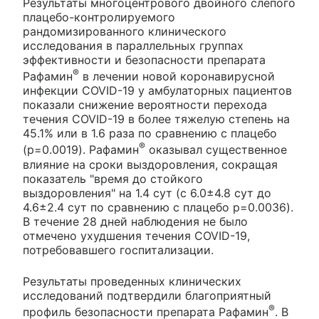
Результаты многоцентрового двойного слепого
плацебо-контролируемого
рандомизированного клинического
исследования в параллельных группах
эффективности и безопасности препарата
®
Рафамин
в лечении новой коронавирусной
инфекции COVID-19 у амбулаторных пациентов
показали снижение вероятности перехода
течения COVID-19 в более тяжелую степень на
45.1% или в 1.6 раза по сравнению с плацебо
®
(p=0.0019). Рафамин
оказывал существенное
влияние на сроки выздоровления, сокращая
показатель "время до стойкого
выздоровления" на 1.4 сут (с 6.0±4.8 сут до
4.6±2.4 сут по сравнению с плацебо p=0.0036).
В течение 28 дней наблюдения не было
отмечено ухудшения течения COVID-19,
потребовавшего госпитализации.
Результаты проведенных клинических
исследований подтвердили благоприятный
®
профиль безопасности препарата Рафамин
. В