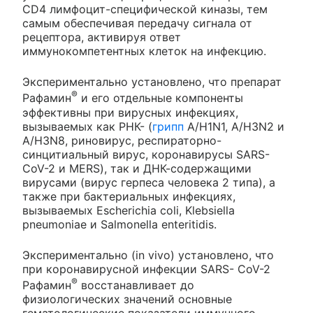
CD4 лимфоцит-специфической киназы, тем
самым обеспечивая передачу сигнала от
рецептора, активируя ответ
иммунокомпетентных клеток на инфекцию.
Экспериментально установлено, что препарат
®
Рафамин
и его отдельные компоненты
эффективны при вирусных инфекциях,
вызываемых как РНК- (
грипп
А/H1N1, A/H3N2 и
A/H3N8, риновирус, респираторно-
синцитиальный вирус, коронавирусы SARS-
CoV-2 и MERS), так и ДНК-содержащими
вирусами (вирус герпеса человека 2 типа), а
также при бактериальных инфекциях,
вызываемых Escherichia coli, Klebsiella
pneumoniae и Salmonella enteritidis.
Экспериментально (in vivo) установлено, что
при коронавирусной инфекции SARS- CoV-2
®
Рафамин
восстанавливает до
физиологических значений основные
гематологические показатели иммунного