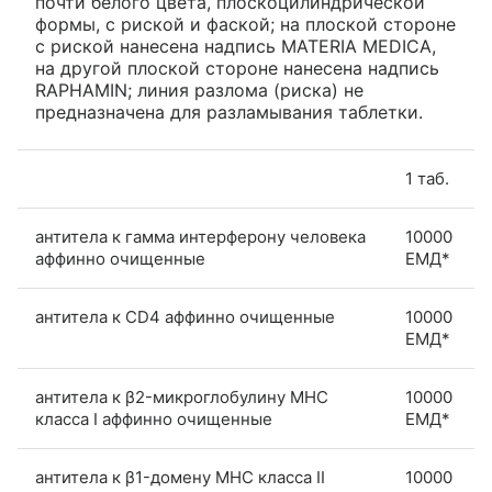
почти белого цвета, плоскоцилиндрической
формы, с риской и фаской; на плоской стороне
с риской нанесена надпись MATERIA MEDICA,
на другой плоской стороне нанесена надпись
RAPHAMIN; линия разлома (риска) не
предназначена для разламывания таблетки.
1 таб.
антитела к гамма интерферону человека
10000
аффинно очищенные
ЕМД*
антитела к CD4 аффинно очищенные
10000
ЕМД*
антитела к β2-микроглобулину МНС
10000
класса I аффинно очищенные
ЕМД*
антитела к β1-домену МНС класса II
10000