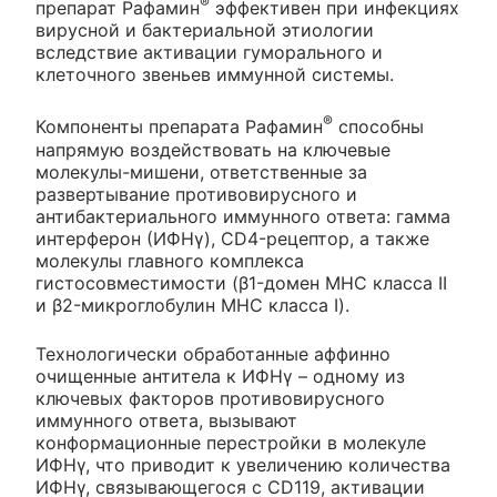
®
препарат Рафамин
эффективен при инфекциях
вирусной и бактериальной этиологии
вследствие активации гуморального и
клеточного звеньев иммунной системы.
®
Компоненты препарата Рафамин
способны
напрямую воздействовать на ключевые
молекулы-мишени, ответственные за
развертывание противовирусного и
антибактериального иммунного ответа: гамма
интерферон (ИФНγ), CD4-рецептор, а также
молекулы главного комплекса
гистосовместимости (β1-домен МНС класса II
и β2-микроглобулин МНС класса I).
Технологически обработанные аффинно
очищенные антитела к ИФНγ – одному из
ключевых факторов противовирусного
иммунного ответа, вызывают
конформационные перестройки в молекуле
ИФНγ, что приводит к увеличению количества
ИФНγ, связывающегося с CD119, активации