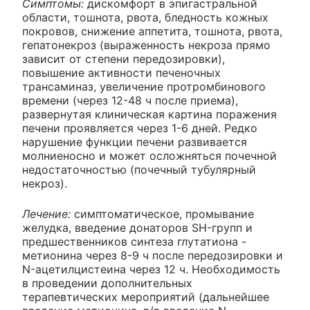
Симптомы:
дискомфорт в эпигастральной
области, тошнота, рвота, бледность кожных
покровов, снижение аппетита, тошнота, рвота,
гепатонекроз (выраженность некроза прямо
зависит от степени передозировки),
повышение активности печеночных
трансаминаз, увеличение протромбинового
времени (через 12-48 ч после приема),
развернутая клиническая картина поражения
печени проявляется через 1-6 дней. Редко
нарушение функции печени развивается
молниеносно и может осложняться почечной
недостаточностью (почечный тубулярный
некроз).
Лечение:
симптоматическое, промывание
желудка, введение донаторов SH-групп и
предшественников синтеза глутатиона -
метионина через 8-9 ч после передозировки и
N-ацетилцистеина через 12 ч. Необходимость
в проведении дополнительных
терапевтических мероприятий (дальнейшее