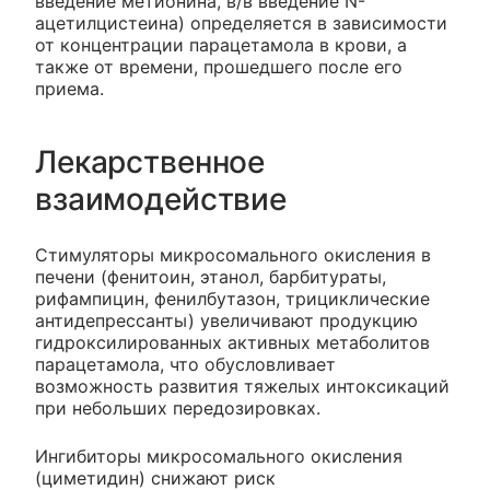
введение метионина, в/в введение N-
ацетилцистеина) определяется в зависимости
от концентрации парацетамола в крови, а
также от времени, прошедшего после его
приема.
Лекарственное
взаимодействие
Стимуляторы микросомального окисления в
печени (фенитоин, этанол, барбитураты,
рифампицин, фенилбутазон, трициклические
антидепрессанты) увеличивают продукцию
гидроксилированных активных метаболитов
парацетамола, что обусловливает
возможность развития тяжелых интоксикаций
при небольших передозировках.
Ингибиторы микросомального окисления
(циметидин) снижают риск