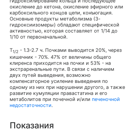
гидроксилирование кольца и последующее
окисление до кетона, окисление эфирного или
карбоксильного концов цепи, конъюгация.
Основные продукты метаболизма (3-
гидроксиизомеры) обладают специфической
активностью, которая составляет от 1/14 до
1/10 от первоначальной.
T
- 1.3-2.7 ч. Почками выводится 20%, через
1/2
кишечник - 70%. 47% от величины общего
клиренса приходится на почки и 53% - на
экстраренальные пути. В связи с наличием
двух путей выведения, возможно
компенсаторное усиление выведения по
одному из них при нарушении другого, а также
развитие кумуляции правастатина и его
метаболитов при почечной и/или
печеночной
недостаточности
.
Показания