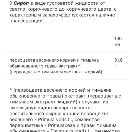
◊
Сироп
в виде густоватой жидкости от
светло-коричневого до коричневого цвета, с
характерным запахом; допускается наличие
опалесценции.
100
мл
первоцвета весеннего корней и тимьяна
61.6
обыкновенного травы экстракт*
г
(первоцвета с тимьяном экстракт жидкий)
* (первоцвета весеннего корней и тимьяна
обыкновенного травы) экстракт (первоцвета с
тимьяном экстракт жидкий) получают из
смеси двух видов лекарственного
растительного сырья: корней первоцвета
весеннего - Primula veris L., семейство
первоцветные - Primulaceae и травы тимьяна
обыкновенного - Thymus vulgaris L., семейство