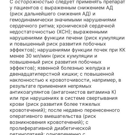
С
осторожностью
следует применять препарат
у пациентов с выраженным снижением АД
(риск дальнейшего снижения АД) и
гемодинамически значимыми нарушениями
сердечного ритма; хронической сердечной
недостаточностью (ХСН); выраженными
нарушениями функции печени (риск кумуляции
и повышенный риск развития побочных
эффектов); нарушениями функции почек при КК
менее 30 мл/мин (риск кумуляции и
повышенный риск развития побочных
эффектов); язвенной болезнью желудка и
двенадцатиперстной кишки; с повышенной
наклонностью к кровоточивости, например, в
результате применения непрямых
антикоагулянтов (антагонистов витамина К)
или при нарушениях в системе свертывания
крови (риск развития более тяжелых
кровотечений); после недавно перенесенного
оперативного вмешательства (риск
возникновения кровотечений); с
пролиферативной диабетической
ретинопатией; одновременно с