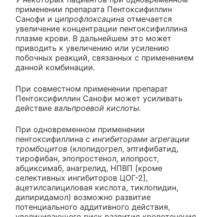
применении препарата Пентоксифиллин
Санофи и
ципрофлоксацина
отмечается
увеличение концентрации пентоксифиллина
плазме крови. В дальнейшем это может
приводить к увеличению или усилению
побочных реакций, связанных с применением
данной комбинации.
При совместном применении препарат
Пентоксифиллин Санофи может усиливать
действие
вальпроевой кислоты.
При одновременном применении
пентоксифиллина с
ингибиторами агрегации
тромбоцитов
(клопидогрел, эптифибатид,
тирофибан, эпопростенол, илопрост,
абциксимаб, анагрелид, НПВП [кроме
селективных ингибиторов ЦОГ-2],
ацетилсалициловая кислота, тиклопидин,
дипиридамол) возможно развитие
потенциального аддитивного действия,
увеличивающего риск развития кровотечения.