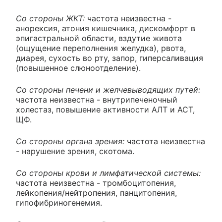
Со стороны ЖКТ:
частота неизвестна -
анорексия, атония кишечника, дискомфорт в
эпигастральной области, вздутие живота
(ощущение переполнения желудка), рвота,
диарея, сухость во рту, запор, гиперсаливация
(повышенное слюноотделение).
Со стороны печени и желчевыводящих путей:
частота неизвестна - внутрипеченочный
холестаз, повышение активности АЛТ и ACT,
ЩФ.
Со стороны органа зрения:
частота неизвестна
- нарушение зрения, скотома.
Со стороны крови и лимфатической системы:
частота неизвестна - тромбоцитопения,
лейкопения/нейтропения, панцитопения,
гипофибриногенемия.