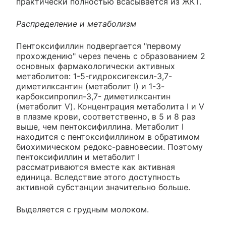
практически полностью всасывается из ЖКТ.
Распределение и метаболизм
Пентоксифиллин подвергается "первому
прохождению" через печень с образованием 2
основных фармакологически активных
метаболитов: 1-5-гидроксигексил-3,7-
диметилксантин (метаболит I) и 1-3-
карбоксипропил-3,7- диметилксантин
(метаболит V). Концентрация метаболита I и V
в плазме крови, соответственно, в 5 и 8 раз
выше, чем пентоксифиллина. Метаболит I
находится с пентоксифиллином в обратимом
биохимическом редокс-равновесии. Поэтому
пентоксифиллин и метаболит I
рассматриваются вместе как активная
единица. Вследствие этого доступность
активной субстанции значительно больше.
Выделяется с грудным молоком.