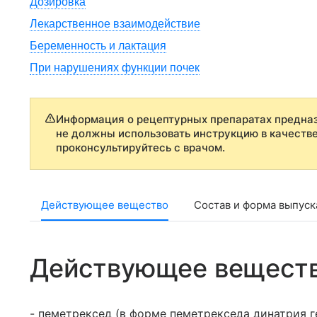
Дозировка
Лекарственное взаимодействие
Беременность и лактация
При нарушениях функции почек
Информация о рецептурных препаратах предназ
не должны использовать инструкцию в качеств
проконсультируйтесь с врачом.
Действующее вещество
Состав и форма выпуск
Действующее вещест
- пеметрексед (в форме пеметрекседа динатрия г