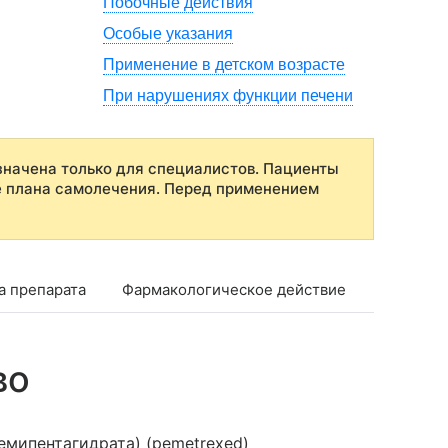
Побочные действия
Особые указания
Применение в детском возрасте
При нарушениях функции печени
начена только для специалистов. Пациенты
е плана самолечения. Перед применением
а препарата
Фармакологическое действие
Фармако
во
емипентагидрата) (pemetrexed)