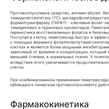
Противоопухолевое средство, антиметаболит. Яв
тимидилатсинтетазу (TC), дигидрофолатредуктаз
формилтрансферазу (ГАРФТ) - ключевые фолат-з
тимидиновых и пуриновых нуклеотидов. Пеметре
переносчика восстановленных фолатов и белков
Поступая в клетку, пеметрексед быстро и эффек
с помощью фермента фолилполиглутаматсинтетаз
клетках и являются более мощными ингибиторами
зависимый от времени и концентрации, который в
меньшей степени, в нормальных тканях. У полиг
вследствие этого увеличивается продолжительно
клетки.
При комбинированном применении пеметрекседа и 
наблюдался синергизм противоопухолевого дейст
Фармакокинетика