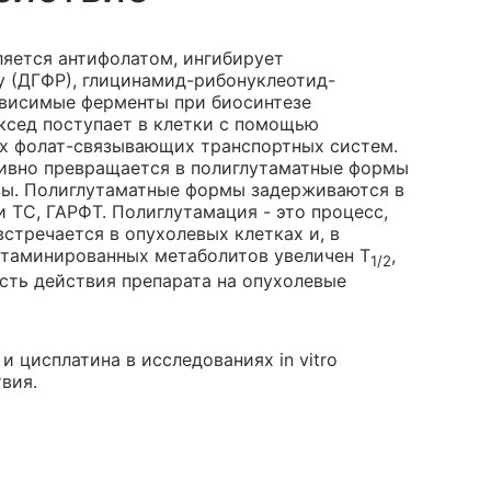
ляется антифолатом, ингибирует
у (ДГФР), глицинамид-рибонуклеотид-
ависимые ферменты при биосинтезе
ксед поступает в клетки с помощью
ых фолат-связывающих транспортных систем.
тивно превращается в полиглутаматные формы
ы. Полиглутаматные формы задерживаются в
 ТС, ГАРФТ. Полиглутамация - это процесс,
стречается в опухолевых клетках и, в
лутаминированных метаболитов увеличен T
,
1/2
сть действия препарата на опухолевые
цисплатина в исследованиях in vitro
вия.