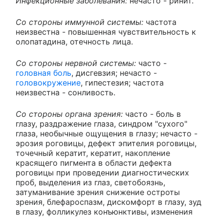
Инфекционные заболевания:
нечасто - ринит.
Со стороны иммунной системы:
частота
неизвестна - повышенная чувствительность к
олопатадина, отечность лица.
Со стороны нервной системы:
часто -
головная боль
, дисгевзия; нечасто -
головокружение
, гипестезия; частота
неизвестна - сонливость.
Со стороны органа зрения:
часто - боль в
глазу, раздражение глаза, синдром "сухого"
глаза, необычные ощущения в глазу; нечасто -
эрозия роговицы, дефект эпителия роговицы,
точечный кератит, кератит, накопление
красящего пигмента в области дефекта
роговицы при проведении диагностических
проб, выделения из глаз, светобоязнь,
затуманивание зрения снижение остроты
зрения, блефароспазм, дискомфорт в глазу, зуд
в глазу, фолликулез конъюнктивы, изменения