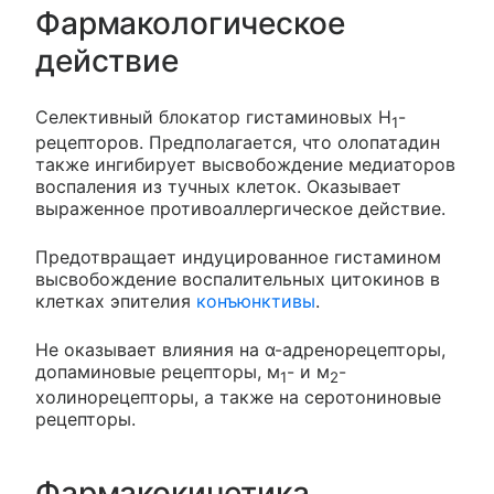
Фармакологическое
действие
Селективный блокатор гистаминовых H
-
1
рецепторов. Предполагается, что олопатадин
также ингибирует высвобождение медиаторов
воспаления из тучных клеток. Оказывает
выраженное противоаллергическое действие.
Предотвращает индуцированное гистамином
высвобождение воспалительных цитокинов в
клетках эпителия
конъюнктивы
.
Не оказывает влияния на α-адренорецепторы,
допаминовые рецепторы, м
- и м
-
1
2
холинорецепторы, а также на серотониновые
рецепторы.
Фармакокинетика