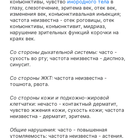
конъюнктивы, чувство
инородного тела
в
глазу, слезотечение, эритема век, отек век,
изменения век, конъюнктивальная инъекция;
частота неизвестна - отек роговицы, отек
конъюнктивы, конъюнктивит, мидриаз,
нарушение зрительных функций корочки на
краях век.
Со стороны дыхательной системы:
часто -
сухость во рту; частота неизвестна - диспноэ,
синусит.
Со стороны ЖКТ:
частота неизвестна -
тошнота, рвота.
Со стороны кожи и подкожно-жировой
клетчатки:
нечасто - контактный дерматит,
чувство жжения кожи, сухость кожи; частота
неизвестна - дерматит, эритема.
Общие нарушения:
часто - повышенная
утомляемость; частота неизвестна - астения,