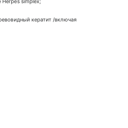
Herpes simplex;
древовидный кератит /включая