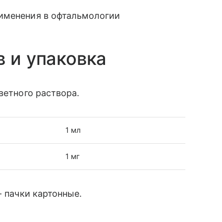
именения в офтальмологии
в и упаковка
ветного раствора.
1 мл
1 мг
- пачки картонные.