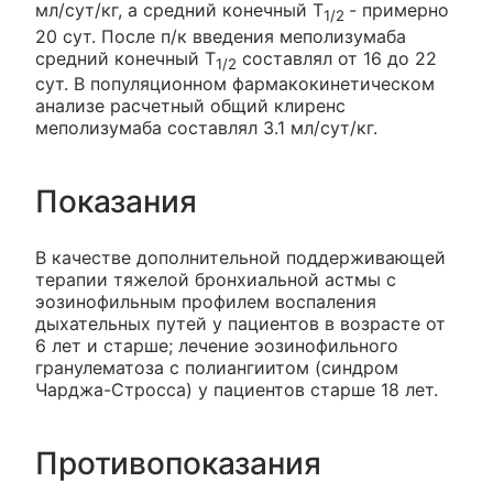
мл/сут/кг, а средний конечный T
- примерно
1/2
20 сут. После п/к введения меполизумаба
средний конечный T
составлял от 16 до 22
1/2
сут. В популяционном фармакокинетическом
анализе расчетный общий клиренс
меполизумаба составлял 3.1 мл/сут/кг.
Показания
В качестве дополнительной поддерживающей
терапии тяжелой бронхиальной астмы с
эозинофильным профилем воспаления
дыхательных путей у пациентов в возрасте от
6 лет и старше; лечение эозинофильного
гранулематоза с полиангиитом (синдром
Чарджа-Стросса) у пациентов старше 18 лет.
Противопоказания