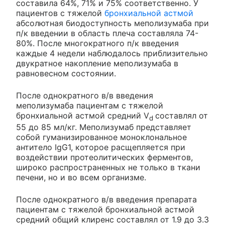
составила 64%, 71% и 75% соответственно. У
пациентов с тяжелой
бронхиальной астмой
абсолютная биодоступность меполизумаба при
п/к введении в область плеча составляла 74-
80%. После многократного п/к введения
каждые 4 недели наблюдалось приблизительно
двукратное накопление меполизумаба в
равновесном состоянии.
После однократного в/в введения
меполизумаба пациентам с тяжелой
бронхиальной астмой средний V
составлял от
d
55 до 85 мл/кг. Меполизумаб представляет
собой гуманизированное моноклональное
антитело IgG1, которое расщепляется при
воздействии протеолитических ферментов,
широко распространенных не только в ткани
печени, но и во всем организме.
После однократного в/в введения препарата
пациентам с тяжелой бронхиальной астмой
средний общий клиренс составлял от 1.9 до 3.3