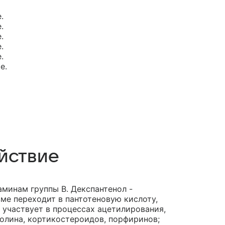
.
.
.
.
.
е.
йствие
аминам группы B. Декспантенол -
ме переходит в пантотеновую кислоту,
 участвует в процессах ацетилирования,
холина, кортикостероидов, порфиринов;