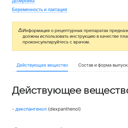
Дозировка
Беременность и лактация
Информация о рецептурных препаратах предназн
должны использовать инструкцию в качестве пл
проконсультируйтесь с врачом.
Действующее вещество
Состав и форма выпуск
Действующее веществ
-
декспантенол
(dexpanthenol)