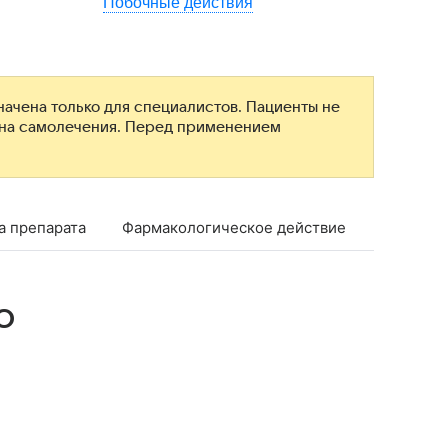
Побочные действия
ачена только для специалистов. Пациенты не
ана самолечения. Перед применением
а препарата
Фармакологическое действие
Фармако
о