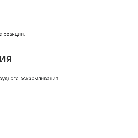
е реакции.
ция
рудного вскармливания.