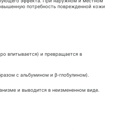
рующего эффекта. При наружном и местном
повышенную потребность поврежденной кожи
ро впитывается) и превращается в
разом с альбумином и β-глобулином).
анизме и выводится в неизмененном виде.