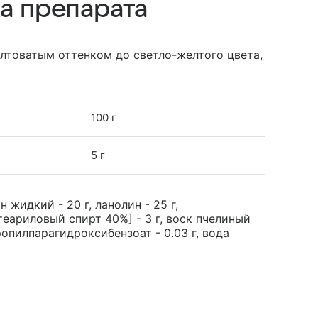
а препарата
елтоватым оттенком до светло-желтого цвета,
100 г
5 г
н жидкий - 20 г, ланолин - 25 г,
еариловый спирт 40%] - 3 г, воск пчелиный
ропилпарагидроксибензоат - 0.03 г, вода