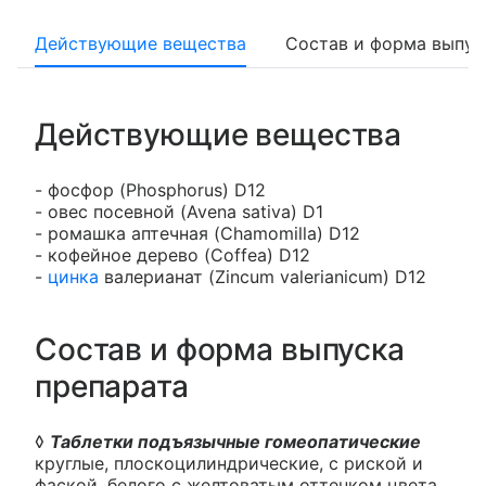
Действующие вещества
Состав и форма выпус
Действующие вещества
- фосфор (Phosphorus) D12
- овес посевной (Avena sativa) D1
- ромашка аптечная (Chamomilla) D12
- кофейное дерево (Coffea) D12
-
цинка
валерианат (Zincum valerianicum) D12
Состав и форма выпуска
препарата
◊
Таблетки подъязычные гомеопатические
круглые, плоскоцилиндрические, с риской и
фаской, белого с желтоватым оттенком цвета