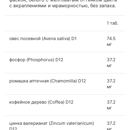
с вкраплениями и мраморностью, без запаха.
1 таб.
овес посевной (Avena sativa) D1
74.5
мг
фосфор (Phosphorus) D12
37.2
мг
ромашка аптечная (Chamomilla) D12
37.2
мг
кофейное дерево (Coffea) D12
37.2
мг
цинка валерианат (Zincum valerianicum)
37.2
D12
мг