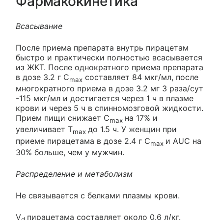
Фармакокинетика
Всасывание
После приема препарата внутрь пирацетам
быстро и практически полностью всасывается
из ЖКТ. После однократного приема препарата
в дозе 3.2 г C
составляет 84 мкг/мл, после
max
многократного приема в дозе 3.2 мг 3 раза/сут
-115 мкг/мл и достигается через 1 ч в плазме
крови и через 5 ч в спинномозговой жидкости.
Прием пищи снижает C
на 17% и
max
увеличивает Т
до 1.5 ч. У женщин при
max
приеме пирацетама в дозе 2.4 г C
и AUC на
max
30% больше, чем у мужчин.
Распределение и метаболизм
Не связывается с белками плазмы крови.
V
пирацетама составляет около 0.6 л/кг.
d