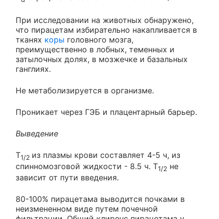
При исследовании на животных обнаружено,
что пирацетам избирательно накапливается в
тканях
коры
головного мозга,
преимущественно в лобных, теменных и
затылочных долях, в мозжечке и базальных
ганглиях.
Не метаболизируется в организме.
Проникает через ГЭБ и плацентарный барьер.
Выведение
T
из плазмы крови составляет 4-5 ч, из
1/2
спинномозговой жидкости - 8.5 ч. T
не
1/2
зависит от пути введения.
80-100% пирацетама выводится почками в
неизмененном виде путем почечной
фильтрации. Общий клиренс пирацетама у