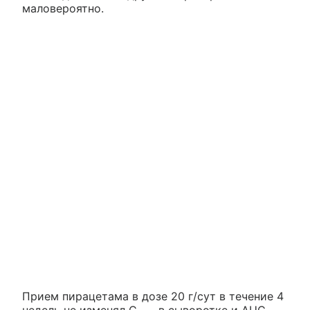
маловероятно.
Прием пирацетама в дозе 20 г/сут в течение 4
недель не изменял C
в сыворотке и AUC