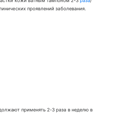
частки кожи ватным тампоном 2-3
раза
/
линических проявлений заболевания.
олжают применять 2-3 раза в неделю в