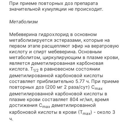
При приеме повторных доз препарата
значительной кумуляции не происходит.
Метаболизм
Мебеверина гидрохлорид в основном
метаболизируется эстеразами, которые на
первом этапе расщепляют эфир на вератровую
кислоту и спирт мебеверина. Основным
метаболитом, циркулирующим в плазме крови,
является деметилированная карбоновая
кислота. T
в равновесном состоянии
1/2
деметилированной карбоновой кислоты
составляет приблизительно 5.77 ч. При приеме
повторных доз (200 мг 2 раза/сут) C
max
деметилированной карбоновой кислоты в
плазме крови составляет 804 нг/мл, время
достижения C
деметилированной
max
карбоновой кислоты в крови (Т
) - около 3
max
ч.