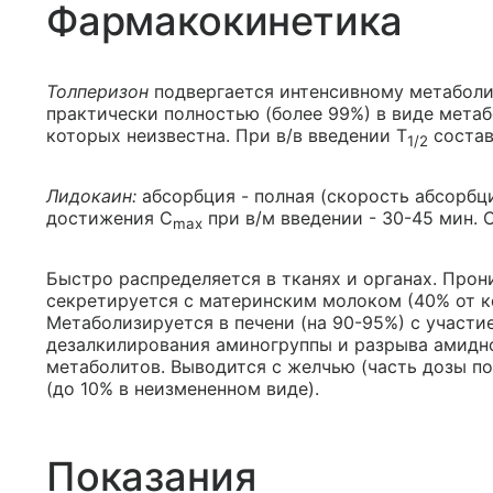
Фармакокинетика
Толперизон
подвергается интенсивному метаболиз
практически полностью (более 99%) в виде мета
которых неизвестна. При в/в введении T
состав
1/2
Лидокаин:
абсорбция - полная (скорость абсорбци
достижения С
при в/м введении - 30-45 мин. 
max
Быстро распределяется в тканях и органах. Прон
секретируется с материнским молоком (40% от к
Метаболизируется в печени (на 90-95%) с участ
дезалкилирования аминогруппы и разрыва амидн
метаболитов. Выводится с желчью (часть дозы п
(до 10% в неизмененном виде).
Показания