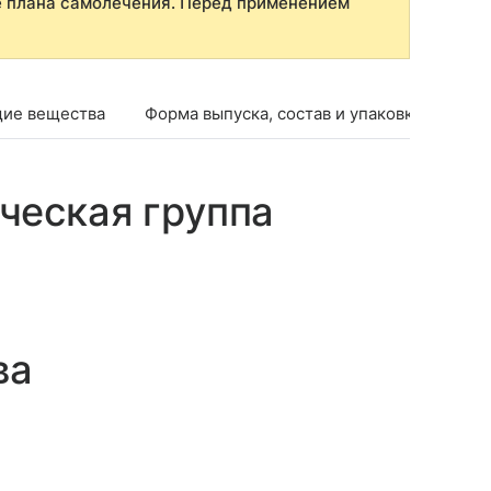
е плана самолечения. Перед применением
ие вещества
Форма выпуска, состав и упаковка
Фар
ческая группа
ва