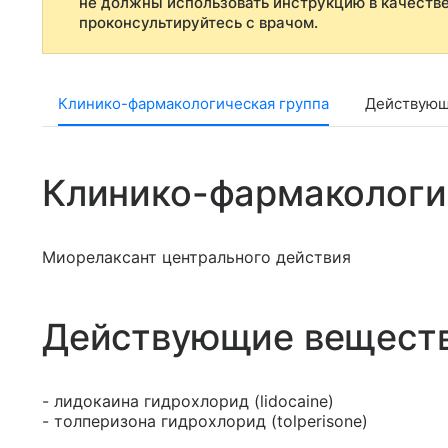
не должны использовать инструкцию в качеств
проконсультируйтесь с врачом.
Клинико-фармакологическая группа
Действующ
Клинико-фармакологи
Миорелаксант центрального действия
Действующие вещест
- лидокаина гидрохлорид (lidocaine)
- толперизона гидрохлорид (tolperisone)