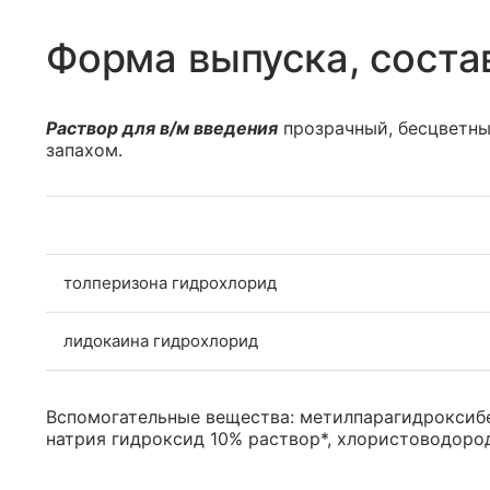
Форма выпуска, соста
Раствор для в/м введения
прозрачный, бесцветны
запахом.
толперизона гидрохлорид
лидокаина гидрохлорид
Вспомогательные вещества: метилпарагидроксибе
натрия гидроксид 10% раствор*, хлористоводород