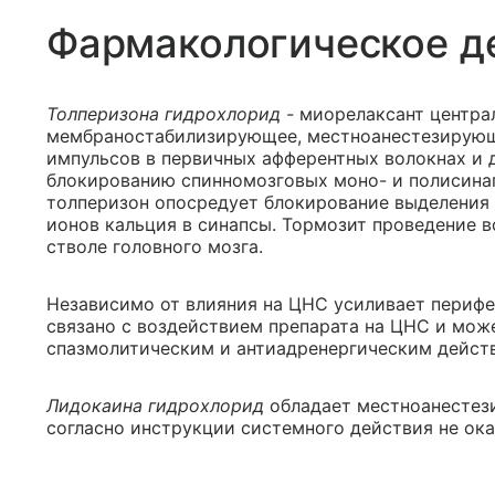
Фармакологическое д
Толперизона гидрохлорид -
миорелаксант центра
мембраностабилизирующее, местноанестезирующ
импульсов в первичных афферентных волокнах и д
блокированию спинномозговых моно- и полисина
толперизон опосредует блокирование выделения
ионов кальция в синапсы. Тормозит проведение 
стволе головного мозга.
Независимо от влияния на ЦНС усиливает перифе
связано с воздействием препарата на ЦНС и мож
спазмолитическим и антиадренергическим дейст
Лидокаина гидрохлорид
обладает местноанестез
согласно инструкции системного действия не ока