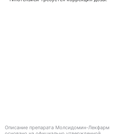
Описание препарата
Молсидомин-Лекфарм
основано на официально утвержденной