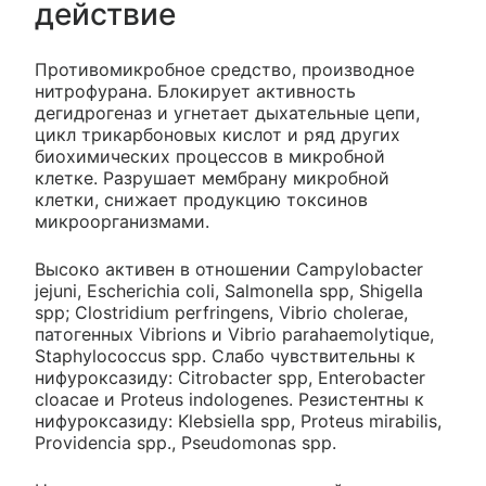
действие
Противомикробное средство, производное
нитрофурана. Блокирует активность
дегидрогеназ и угнетает дыхательные цепи,
цикл трикарбоновых кислот и ряд других
биохимических процессов в микробной
клетке. Разрушает мембрану микробной
клетки, снижает продукцию токсинов
микроорганизмами.
Высоко активен в отношении Campylobacter
jejuni, Escherichia coli, Salmonella spp, Shigella
spp; Clostridium perfringens, Vibrio cholerae,
патогенных Vibrions и Vibrio parahaemolytique,
Staphylococcus spp. Слабо чувствительны к
нифуроксазиду: Citrobacter spp, Enterobacter
cloacae и Proteus indologenes. Резистентны к
нифуроксазиду: Klebsiella spp, Proteus mirabilis,
Providencia spp., Pseudomonas spp.