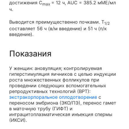
достижения C
= 12 ч, AUC = 385.2 мМЕ/мл
max
ч.
Выводится преимущественно почками. T
1/2
составляет 56 ч (в/м введение) и 51 ч (п/к
введение).
Показания
У женщин: ановуляция; контролируемая
гиперстимуляция яичников с целью индукции
роста множественных фолликулов при
проведении следующих вспомогательных
репродуктивных технологий (ВРТ):
экстракорпоральное оплодотворение
с
переносом эмбриона (ЭКО/ПЭ), перенос гамет
в маточную трубу (ГИФТ) и
интрацитоплазматическая инъекция спермы
(ИКСИ).