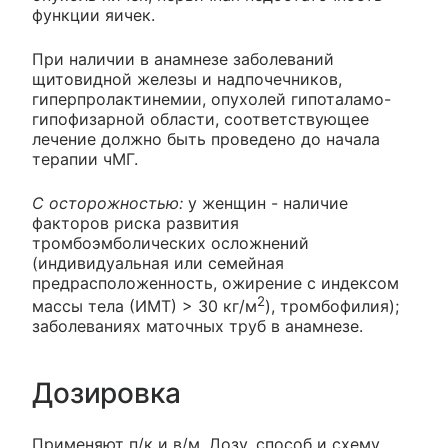
функции яичек.
При наличии в анамнезе заболеваний
щитовидной железы и надпочечников,
гиперпролактинемии, опухолей гипоталамо-
гипофизарной области, соответствующее
лечение должно быть проведено до начала
терапии чМГ.
С осторожностью:
у женщин - наличие
факторов риска развития
тромбоэмболических осложнений
(индивидуальная или семейная
предрасположенность, ожирение с индексом
2
массы тела (ИМТ) > 30 кг/м
), тромбофилия);
заболеваниях маточных труб в анамнезе.
Дозировка
Применяют п/к и в/м. Дозу, способ и схему