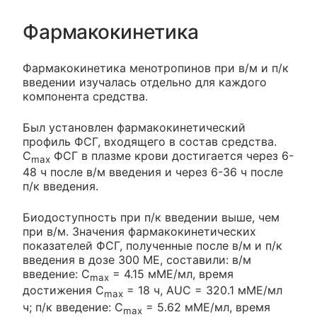
Фармакокинетика
Фармакокинетика менотропинов при в/м и п/к
введении изучалась отдельно для каждого
компонента средства.
Был установлен фармакокинетический
профиль ФСГ, входящего в состав средства.
C
ФСГ в плазме крови достигается через 6-
max
48 ч после в/м введения и через 6-36 ч после
п/к введения.
Биодоступность при п/к введении выше, чем
при в/м. Значения фармакокинетических
показателей ФСГ, полученные после в/м и п/к
введения в дозе 300 ME, составили: в/м
введение: C
= 4.15 мМЕ/мл, время
max
достижения C
= 18 ч, AUC = 320.1 мМЕ/мл
max
ч; п/к введение: C
= 5.62 мМЕ/мл, время
max