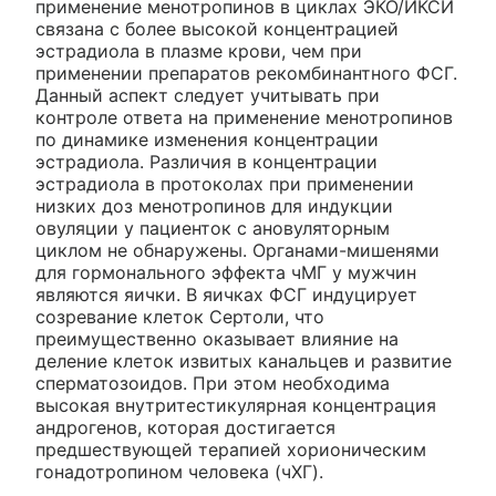
применение менотропинов в циклах ЭКО/ИКСИ
связана с более высокой концентрацией
эстрадиола в плазме крови, чем при
применении препаратов рекомбинантного ФСГ.
Данный аспект следует учитывать при
контроле ответа на применение менотропинов
по динамике изменения концентрации
эстрадиола. Различия в концентрации
эстрадиола в протоколах при применении
низких доз менотропинов для индукции
овуляции у пациенток с ановуляторным
циклом не обнаружены. Органами-мишенями
для гормонального эффекта чМГ у мужчин
являются яички. В яичках ФСГ индуцирует
созревание клеток Сертоли, что
преимущественно оказывает влияние на
деление клеток извитых канальцев и развитие
сперматозоидов. При этом необходима
высокая внутритестикулярная концентрация
андрогенов, которая достигается
предшествующей терапией хорионическим
гонадотропином человека (чХГ).