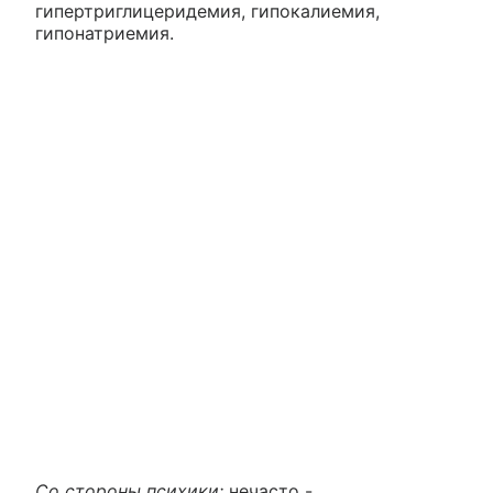
гипертриглицеридемия, гипокалиемия,
гипонатриемия.
Со стороны психики:
нечасто -