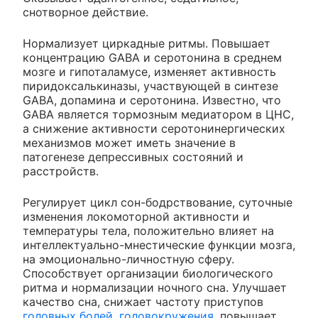
снотворное действие.
Нормализует циркадные ритмы. Повышает
концентрацию GABA и серотонина в среднем
мозге и гипоталамусе, изменяет активность
пиридоксалькиназы, участвующей в синтезе
GABA, допамина и серотонина. Известно, что
GABA является тормозным медиатором в ЦНС,
а снижение активности серотонинергических
механизмов может иметь значение в
патогенезе депрессивных состояний и
расстройств.
Регулирует цикл сон-бодрствование, суточные
изменения локомоторной активности и
температуры тела, положительно влияет на
интеллектуально-мнестические функции мозга,
на эмоционально-личностную сферу.
Способствует организации биологического
ритма и нормализации ночного сна. Улучшает
качество сна, снижает частоту приступов
головных болей
,
головокружения
, повышает