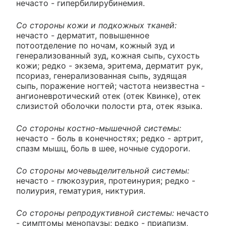
нечасто - гипербилирубинемия.
Со стороны кожи и подкожных тканей:
нечасто - дерматит, повышенное
потоотделение по ночам, кожный зуд и
генерализованный зуд, кожная сыпь, сухость
кожи; редко - экзема, эритема, дерматит рук,
псориаз, генерализованная сыпь, зудящая
сыпь, поражение ногтей; частота неизвестна -
ангионевротический отек (отек Квинке), отек
слизистой оболочки полости рта, отек языка.
Со стороны костно-мышечной системы:
нечасто - боль в конечностях; редко - артрит,
спазм мышц, боль в шее, ночные судороги.
Со стороны мочевыделительной системы:
нечасто - глюкозурия, протеинурия; редко -
полиурия, гематурия, никтурия.
Со стороны репродуктивной системы:
нечасто
- симптомы менопаузы; редко - приапизм,