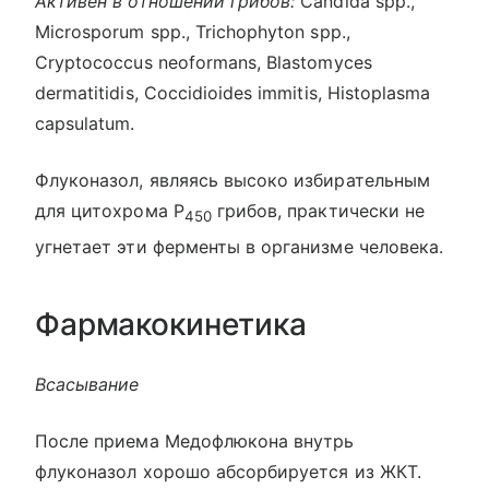
Активен в отношении грибов:
Candida spp.,
Microsporum spp., Trichophyton spp.,
Cryptococcus neoformans, Blastomyces
dermatitidis, Coccidioides immitis, Histoplasma
capsulatum.
Флуконазол, являясь высоко избирательным
для цитохрома Р
грибов, практически не
450
угнетает эти ферменты в организме человека.
Фармакокинетика
Всасывание
После приема Медофлюкона внутрь
флуконазол хорошо абсорбируется из ЖКТ.