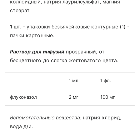
коллоидный, натрия лаурилсульфат, магния
стеарат.
1 шт. - упаковки безъячейковые контурные (1) -
пачки картонные.
Раствор для инфузий
прозрачный, от
бесцветного до слегка желтоватого цвета.
1 мл
1 фл.
флуконазол
2 мг
100 мг
Вспомогательные вещества:
натрия хлорид,
вода д/и.