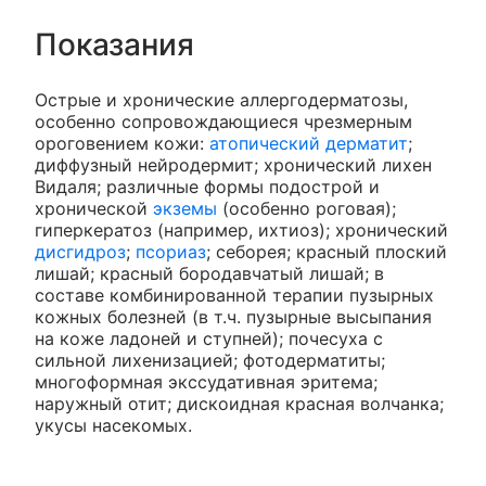
Показания
Острые и хронические аллергодерматозы,
особенно сопровождающиеся чрезмерным
ороговением кожи:
атопический дерматит
;
диффузный нейродермит; хронический лихен
Видаля; различные формы подострой и
хронической
экземы
(особенно роговая);
гиперкератоз (например, ихтиоз); хронический
дисгидроз
;
псориаз
; себорея; красный плоский
лишай; красный бородавчатый лишай; в
составе комбинированной терапии пузырных
кожных болезней (в т.ч. пузырные высыпания
на коже ладоней и ступней); почесуха с
сильной лихенизацией; фотодерматиты;
многоформная экссудативная эритема;
наружный отит; дискоидная красная волчанка;
укусы насекомых.