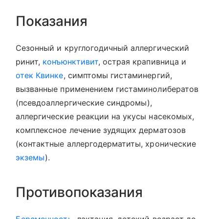
Показания
Сезонный и круглогодичный аллергический
ринит,
конъюнктивит
, острая крапивница и
отек Квинке
, симптомы гистаминергий,
вызванные применением гистаминолибератов
(псевдоаллергические синдромы),
аллергические реакции на укусы насекомых,
комплексное лечение зудящих дерматозов
(контактные аллергодерматиты, хронические
экземы
).
Противопоказания
Беременность
, лактация, детский возраст до