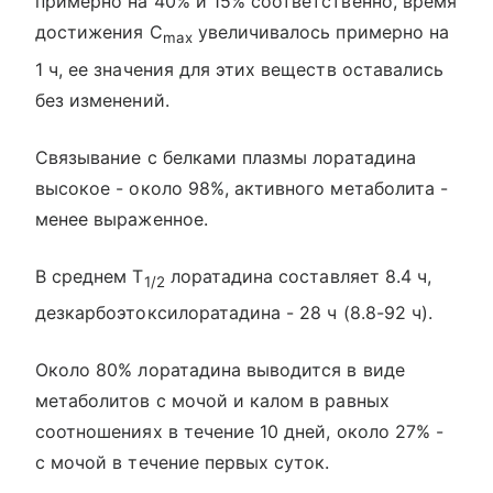
примерно на 40% и 15% соответственно, время
достижения C
увеличивалось примерно на
max
1 ч, ее значения для этих веществ оставались
без изменений.
Связывание с белками плазмы лоратадина
высокое - около 98%, активного метаболита -
менее выраженное.
В среднем T
лоратадина составляет 8.4 ч,
1/2
дезкарбоэтоксилоратадина - 28 ч (8.8-92 ч).
Около 80% лоратадина выводится в виде
метаболитов с мочой и калом в равных
соотношениях в течение 10 дней, около 27% -
с мочой в течение первых суток.