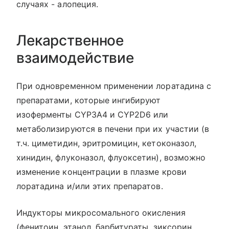
случаях - алопеция.
Лекарственное
взаимодействие
При одновременном применении лоратадина с
препаратами, которые ингибируют
изоферменты CYP3A4 и CYP2D6 или
метаболизируются в печени при их участии (в
т.ч. циметидин, эритромицин, кетоконазол,
хинидин, флуконазол, флуоксетин), возможно
изменение концентрации в плазме крови
лоратадина и/или этих препаратов.
Индукторы микросомального окисления
(фенитоин, этанол, барбитураты, зиксорин,