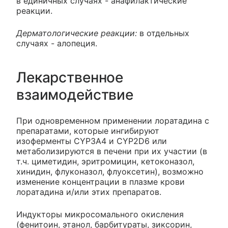
в единичных случаях - анафилактические
реакции.
Дерматологические реакции:
в отдельных
случаях - алопеция.
Лекарственное
взаимодействие
При одновременном применении лоратадина с
препаратами, которые ингибируют
изоферменты CYP3A4 и CYP2D6 или
метаболизируются в печени при их участии (в
т.ч. циметидин, эритромицин, кетоконазол,
хинидин, флуконазол, флуоксетин), возможно
изменение концентрации в плазме крови
лоратадина и/или этих препаратов.
Индукторы микросомального окисления
(фенитоин, этанол, барбитураты, зиксорин,