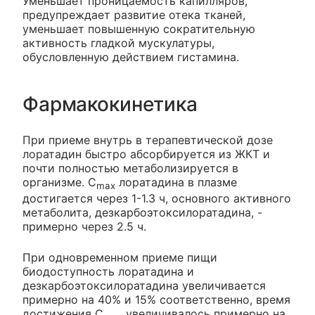
Уменьшает проницаемость капилляров,
предупреждает развитие отека тканей,
уменьшает повышенную сократительную
активность гладкой мускулатуры,
обусловленную действием гистамина.
Фармакокинетика
При приеме внутрь в терапевтической дозе
лоратадин быстро абсорбируется из ЖКТ и
почти полностью метаболизируется в
организме. C
лоратадина в плазме
max
достигается через 1-1.3 ч, основного активного
метаболита, дезкарбоэтоксилоратадина, -
примерно через 2.5 ч.
При одновременном приеме пищи
биодоступность лоратадина и
дезкарбоэтоксилоратадина увеличивается
примерно на 40% и 15% соответственно, время
достижения C
увеличивалось примерно на