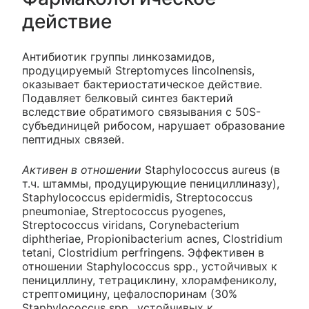
действие
Антибиотик группы линкозамидов,
продуцируемый Streptomyces lincolnensis,
оказывает бактериостатическое действие.
Подавляет белковый синтез бактерий
вследствие обратимого связывания с 50S-
субъединицей рибосом, нарушает образование
пептидных связей.
Активен в отношении
Staphylococcus aureus (в
т.ч. штаммы, продуцирующие пенициллиназу),
Staphylococcus epidermidis, Streptococcus
pneumoniae, Streptococcus pyogenes,
Streptococcus viridans, Corynebacterium
diphtheriae, Propionibacterium acnes, Clostridium
tetani, Clostridium perfringens. Эффективен в
отношении Staphylococcus spp., устойчивых к
пенициллину, тетрациклину, хлорамфениколу,
стрептомицину, цефалоспоринам (30%
Staphylococcus spp., устойчивых к