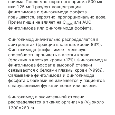
приема. После многократного приема 500 мкг
или 1.25 мг 1 раз/сут концентрации
финголимода и финголимода фосфата
повышаются, вероятно, пропорционально дозе.
Прием пищи не влияет на C
или AUC
max
финголимода или финголимода фосфата.
Финголимод значительно распределяется в
эритроцитах (фракция в клетках крови 86%).
Финголимода фосфат имеет меньшую
способность проникать в клетки крови
(фракция в клетках крови <17%). Финголимод и
финголимода фосфат в высокой степени
связываются с белками плазмы крови (>99%).
Связывание финголимода и финголимода
фосфата с белками не изменяется у пациентов
с нарушениями функции почек или печени.
Финголимод в значительной степени
распределяется в тканях организма (V
около
d
1.200±260 л).