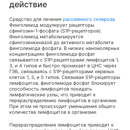
действие
Средство для лечения
рассеянного склероза
.
Финголимод модулирует рецепторы
сфингозин-1-фосфата (S1P-рецепторов).
Финголимод метаболизируется
сфингозинкиназой до активного метаболита
финголимода фосфата. В низких наномолярных
концентрациях финголимода фосфат
связывается с S1Р-рецепторами лимфоцитов 1,
3, и 4 типов и быстро проникает в ЦНС через
ГЭБ, связываясь с S1Р-рецепторами нервных
клеток 1, 3, и 5 типов. Связывая S1Р-рецепторы
лимфоцитов, финголимода фосфат блокирует
способность лимфоцитов покидать
лимфатические узлы, что приводит к
перераспределению лимфоцитов в организме.
При этом не происходит уменьшения общего
количества лимфоцитов в организме.
Перераспределение лимфоцитов приводит к