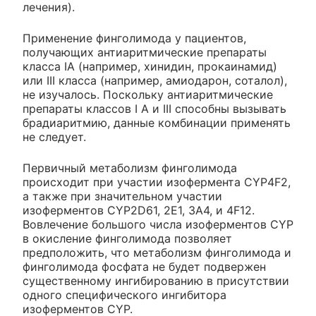
лечения).
Применение финголимода у пациентов,
получающих антиаритмические препараты
класса IА (например, хинидин, прокаинамид)
или III класса (например, амиодарон, соталол),
не изучалось. Поскольку антиаритмические
препараты классов I А и III способны вызывать
брадиаритмию, данные комбинации применять
не следует.
Первичный метаболизм финголимода
происходит при участии изофермента CYP4F2,
а также при значительном участии
изоферментов CYP2D61, 2Е1, 3А4, и 4F12.
Вовлечение большого числа изоферментов CYP
в окисление финголимода позволяет
предположить, что метаболизм финголимода и
финголимода фосфата не будет подвержен
существенному ингибированию в присутствии
одного специфического ингибитора
изоферментов CYP.