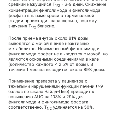
средний кажущийся Т
- 6-9 дней. Снижение
1/2
концентраций финголимода и финголимода
фосфата в плазме крови в терминальной
стадии происходит параллельно, поэтому
значения Т
близкие.
1/2
После приема внутрь около 81% дозы
выводятся с мочой в виде неактивных
метаболитов. Неизмененный финголимод и
финголимода фосфат не выводятся с мочой, но
являются основными соединениями в кале
(количество каждого < 2.5% от дозы). В
течение 1 месяца выводится около 89% дозы.
Применение препарата у пациентов с
тяжелыми нарушениями функции печени (>9
баллов по шкале Чайлд-Пью) приводит к
повышению AUC на 103% и 29% для
финголимода и финголимода фосфата
соответственно. Т
удлиняется на 50%.
1/2