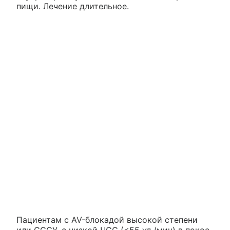
пищи. Лечение длительное.
Пациентам с AV-блокадой высокой степени
или СССУ, с низкой ЧСС (<55 уд./мин) в покое