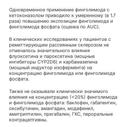
Одновременное применение финголимода с
кетоконазолом приводило к умеренному (в 1.7
раза) повышению экспозиции финголимода и
финголимода фосфата (оценка по AUC).
В клинических исследованиях у пациентов с
ремиттирующим рассеянным склерозом не
отмечалось значительного влияния
флуоксетина и пароксетина (мощные
ингибиторы CYP2D6) и карбамазепина
(мощный индуктор изофермента) на
концентрацию финголимода или финголимода
фосфата.
Также не оказывали клинически значимого
влияния на концентрацию (<20%) финголимода
и финголимода фосфата: баклофен, габапентин,
оксибутинин, амантадин, модафинил,
амитриптилин, прегабалин, ГКС, пероральные
контрацептивны.