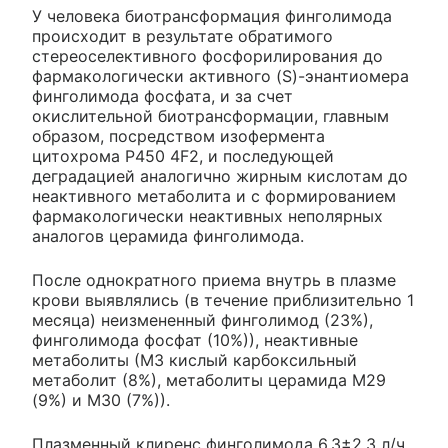
У человека биотрансформация финголимода
происходит в результате обратимого
стереоселективного фосфорилирования до
фармакологически активного (S)-энантиомера
финголимода фосфата, и за счет
окислительной биотрансформации, главным
образом, посредством изофермента
цитохрома Р450 4F2, и последующей
деградацией аналогично жирным кислотам до
неактивного метаболита и с формированием
фармакологически неактивных неполярных
аналогов церамида финголимода.
После однократного приема внутрь в плазме
крови выявлялись (в течение приблизительно 1
месяца) неизмененный финголимод (23%),
финголимода фосфат (10%)), неактивные
метаболиты (М3 кислый карбоксильный
метаболит (8%), метаболиты церамида М29
(9%) и М30 (7%)).
Плазменный клиренс финголимода 6.3±2.3 л/ч,