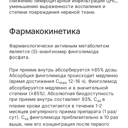
снижению лимфоцитарной инфильтрации ЦНС,
уменьшению выраженности воспаления и
степени повреждения нервной ткани.
Фармакокинетика
Фармакологически активным метаболитом
является (S)-энантиомер финголимода
фосфата.
При приеме внутрь абсорбируется ≥85% дозы.
Абсорбция финголимода происходит медленно
(время достижения C
12-16 ч). Финголимод
max
абсорбируется медленно и в значительной
степени (≥85%). Абсолютная биодоступность
при приеме внутрь составляет 93%. C
в
ss
плазме крови достигается в течение 1-2
месяцев регулярного приема препарата (1 раз/
сут). C
финголимода приблизительно в 10 раз
ss
выше, чем его концентрация после первого