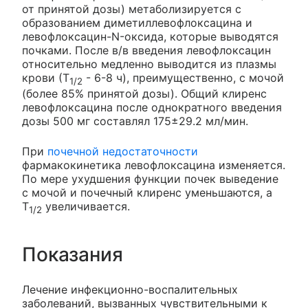
от принятой дозы) метаболизируется с
образованием диметиллевофлоксацина и
левофлоксацин-N-оксида, которые выводятся
почками. После в/в введения левофлоксацин
относительно медленно выводится из плазмы
крови (Т
- 6-8 ч), преимущественно, с мочой
1/2
(более 85% принятой дозы). Общий клиренс
левофлоксацина после однократного введения
дозы 500 мг составлял 175±29.2 мл/мин.
При
почечной недостаточности
фармакокинетика левофлоксацина изменяется.
По мере ухудшения функции почек выведение
с мочой и почечный клиренс уменьшаются, а
Т
увеличивается.
1/2
Показания
Лечение инфекционно-воспалительных
заболеваний, вызванных чувствительными к