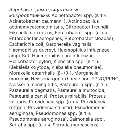
Аэробные грамотрицательные
микроорганизмы:
Acinetobacter spp. (в т.ч.
Acinetobacter baumannii), Actinobacillus
actinomycetemcomitans, Citrobacter freundii,
Eikenella corrodens, Enterobacter spp. (в т.ч.
Enterobacter aerogenes, Enterobacter cloacae),
Escherichia coli, Gardnerella vaginalis,
Haemophilus ducreyi, Haemophilus influenzae
ampi-S/R, Haemophilus parainfluenzae,
Helicobacter pylori, Klebsiella spp. (в т.ч.
Klebsiella oxytoca, Klebsiella pneumoniae),
Moraxella catarrhalis (β+/β-), Morganella
morganii, Neisseria gonorrhoeae non-PPNG/PPNG,
Neisseria meningitidis, Pasteurella spp. (в т.ч.
Pasteurella dagmatis, Pasteurella multocida,
Pasteurella canis), Proteus mirabilis, Proteus
vulgaris, Providencia spp. (в т.ч. Providencia
rettgeri, Providencia stuartii), Pseudomonas
aeruginosa, Pseudomonas spp. (в т.ч.
Pseudomonas aeruginosa), Salmonella spp.,
Serratia spp. (в т.ч. Serratia marcescens).