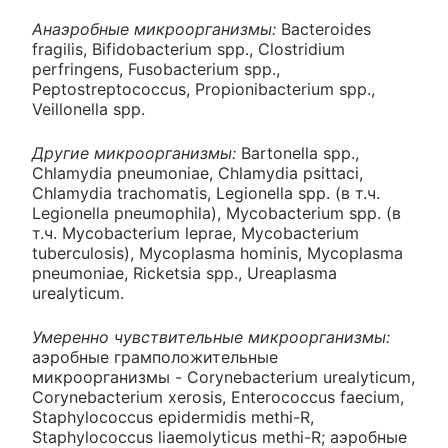
Анаэробные микроорганизмы:
Bacteroides
fragilis, Bifidobacterium spp., Clostridium
perfringens, Fusobacterium spp.,
Peptostreptococcus, Propionibacterium spp.,
Veillonella spp.
Другие микроорганизмы:
Bartonella spp.,
Chlamydia pneumoniae, Chlamydia psittaci,
Chlamydia trachomatis, Legionella spp. (в т.ч.
Legionella pneumophila), Mycobacterium spp. (в
т.ч. Mycobacterium leprae, Mycobacterium
tuberculosis), Mycoplasma hominis, Mycoplasma
pneumoniae, Ricketsia spp., Ureaplasma
urealyticum.
Умеренно чувствительные микроорганизмы:
аэробные грамположительные
микроорганизмы - Corynebacterium urealyticum,
Corynebacterium xerosis, Enterococcus faecium,
Staphylococcus epidermidis methi-R,
Staphylococcus liaemolyticus methi-R; аэробные