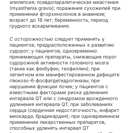
эпилепсия; псевдопаралитическая миастения
(myasthenia gravis); поражения сухожилий при
применении фторхинолонов в анамнезе;
возраст до 18 лет; беременность, период
грудного вскармливания.
С осторожностью
следует применять у
пациентов, предрасположенных к развитию
судорог; у пациентов, одновременно
принимающих препараты, снижающие порог
судорожной активности головного мозга
(такие как фенбуфен, теофиллин); при
латентном или манифестированном дефиците
глюкозо-6-фосфатдегидрогеназы; при
нарушении функции почек; у пациентов с
известными факторами риска удлинения
интервала QT или с синдромом врожденного
удлинения интервала QT; при заболеваниях
сердца (сердечная недостаточность, инфаркт
миокарда, брадикардия); при одновременном
применении лекарственных препаратов,
способных удлинять интервал QT