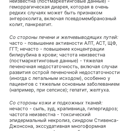
неизвестна (постмаркетинговые данные) -
геморрагическая диарея, которая в очень
редких случаях может быть признаком
энтероколита, включая псевдомембранозный
колит, панкреатит.
Со стороны печени и желчевыводящих путей:
часто - повышение активности АЛТ, АСТ, ЩФ,
ГГТ; нечасто - повышение концентрации
билирубина в крови; частота неизвестна
(постмаркетинговые данные) - тяжелая
печеночная недостаточность, включая случаи
развития острой печеночной недостаточности
(иногда с летальным исходом), особенно у
пациентов с тяжелым основным заболеванием
(например, при сепсисе); гепатит, желтуха.
Со стороны кожи и подкожных тканей:
нечасто - сыпь, зуд, крапивница, гипергидроз;
частота неизвестна - токсический
эпидермальный некролиз, синдром Стивенса-
Джонсона, экссудативная многоформная