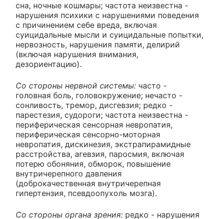
сна, ночные кошмары; частота неизвестна -
нарушения психики с нарушениями поведения
с причинением себе вреда, включая
суицидальные мысли и суицидальные попытки,
нервозность, нарушения памяти, делирий
(включая нарушения внимания,
дезориентацию).
Со стороны нервной системы:
часто -
головная боль, головокружение; нечасто -
сонливость, тремор, дисгевзия; редко -
парестезия, судороги; частота неизвестна -
периферическая сенсорная невропатия,
периферическая сенсорно-моторная
невропатия, дискинезия, экстрапирамидные
расстройства, агевзия, паросмия, включая
потерю обоняния, обморок, повышение
внутричерепного давления
(доброкачественная внутричерепная
гипертензия, псевдоопухоль мозга).
Со стороны органа зрения:
редко - нарушения