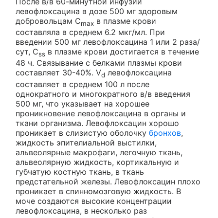
После в/в 60-минутной инфузии
левофлоксацина в дозе 500 мг здоровым
добровольцам C
в плазме крови
max
составляла в среднем 6.2 мкг/мл. При
введении 500 мг левофлоксацина 1 или 2 раза/
сут, C
в плазме крови достигается в течение
ss
48 ч. Связывание с белками плазмы крови
составляет 30-40%. V
левофлоксацина
d
составляет в среднем 100 л после
однократного и многократного в/в введения
500 мг, что указывает на хорошее
проникновение левофлоксацина в органы и
ткани организма. Левофлоксацин хорошо
проникает в слизистую оболочку
бронхов
,
жидкость эпителиальной выстилки,
альвеолярные макрофаги, легочную ткань,
альвеолярную жидкость, кортикальную и
губчатую костную ткань, в ткань
предстательной железы. Левофлоксацин плохо
проникает в спинномозговую жидкость. В
моче создаются высокие концентрации
левофлоксацина, в несколько раз