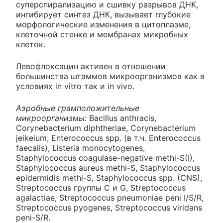
суперспирализацию и сшивку разрывов ДНК,
ингибирует синтез ДНК, вызывает глубокие
морфологические изменения в цитоплазме,
клеточной стенке и мембранах микробных
клеток.
Левофлоксацин активен в отношении
большинства штаммов микроорганизмов как в
условиях in vitro так и in vivo.
Аэробные грамположительные
микроорганизмы:
Bacillus anthracis,
Corynebacterium diphtheriae, Corynebacterium
jeikeium, Enterococcus spp. (в т.ч. Enterococcus
faecalis), Listeria monocytogenes,
Staphylococcus coagulase-negative methi-S(I),
Staphylococcus aureus methi-S, Staphylococcus
epidermidis methi-S, Staphylococcus spp. (CNS),
Streptococcus группы С и G, Streptococcus
agalactiae, Streptococcus pneumoniae peni I/S/R,
Streptococcus pyogenes, Streptococcus viridans
peni-S/R.