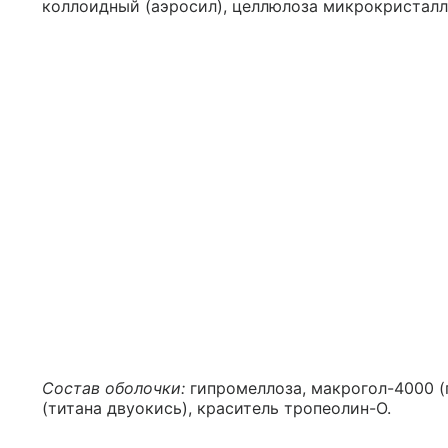
коллоидный (аэросил), целлюлоза микрокристалл
Состав оболочки:
гипромеллоза, макрогол-4000 (
(титана двуокись), краситель тропеолин-О.