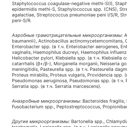
Staphylococcus coagulase-negative methi-S(I), Stap
epidermidis methi-S, Staphylococcus spp. (CNS), St
agalactiae, Streptococcus pneumoniae peni I/S/R, St
peni-S/R.
Аэробные грамотрицательные микроорганизмы:
A
baumannii), Actinobacillus actinomycetemcomitans, Ci
Enterobacter spp. (в т.ч. Enterobacter aerogenes, Ent
vaginalis, Haemophilus ducreyi, Haemophilus influen
Helicobacter pylori, Klebsiella spp. (в т.ч. Klebsiella
catarrhalis (β+/β-), Morganella morganii, Neisseria
meningitidis, Pasteurella spp. (в т.ч. Pasteurella dagm
Proteus mirabilis, Proteus vulgaris, Providencia spp. (в
Pseudomonas aeruginosa, Pseudomonas spp. (в т.ч. 
Serratia spp. (в т.ч. Serratia marcescens).
Анаэробные микроорганизмы:
Bacteroides fragilis,
Fusobacterium spp., Peptostreptococcus, Propionibact
Другие микроорганизмы:
Bartonella spp., Chlamydi