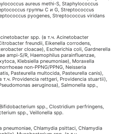
hylococcus aureus methi-S, Staphylococcus
reptococcus группы С и G, Streptococcus
reptococcus pyogenes, Streptococcus viridans
cinetobacter spp. (в т.ч. Acinetobacter
trobacter freundii, Eikenella corrodens,
erobacter cloacae), Escherichia coli, Gardnerella
zae ampi-S/R, Haemophilus parainfluenzae,
 oxytoca, Klebsiella pneumoniae), Moraxella
 gonorrhoeae non-PPNG/PPNG, Neisseria
atis, Pasteurella multocida, Pasteurella canis),
 т.ч. Providencia rettgeri, Providencia stuartii),
Pseudomonas aeruginosa), Salmonella spp.,
 Bifidobacterium spp., Clostridium perfringens,
erium spp., Veillonella spp.
a pneumoniae, Chlamydia psittaci, Chlamydia