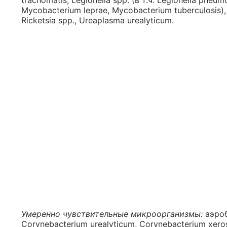
trachomatis, Legionella spp. (в т.ч. Legionella pneum
Mycobacterium leprae, Mycobacterium tuberculosis
Ricketsia spp., Ureaplasma urealyticum.
Умеренно чувствительные микроорганизмы:
аэроб
Corynebacterium urealyticum, Corynebacterium xero