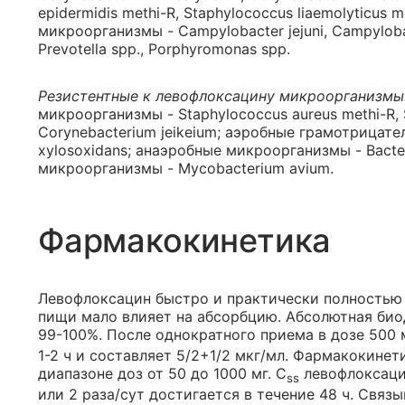
epidermidis methi-R, Staphylococcus liaemolyticus
микроорганизмы - Campylobacter jejuni, Campylob
Prevotella spp., Porphyromonas spp.
Резистентные к левофлоксацину микроорганизмы
микроорганизмы - Staphylococcus aureus methi-R, S
Corynebacterium jeikeium; аэробные грамотрицате
xylosoxidans; анаэробные микроорганизмы - Bacter
микроорганизмы - Mycobacterium avium.
Фармакокинетика
Левофлоксацин быстро и практически полностью 
пищи мало влияет на абсорбцию. Абсолютная био
99-100%. После однократного приема в дозе 500 
1-2 ч и составляет 5/2+1/2 мкг/мл. Фармакокине
диапазоне доз от 50 до 1000 мг. C
левофлоксацин
ss
или 2 раза/сут достигается в течение 48 ч. Связ