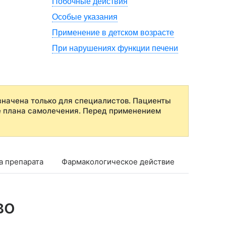
Побочные действия
Особые указания
Применение в детском возрасте
При нарушениях функции печени
начена только для специалистов. Пациенты
е плана самолечения. Перед применением
а препарата
Фармакологическое действие
Фармако
во