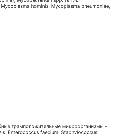
ophila), Mycobacterium spp. (в т.ч.
), Mycoplasma hominis, Mycoplasma pneumoniae,
ные грамположительные микроорганизмы -
sis, Enterococcus faecium, Staphylococcus