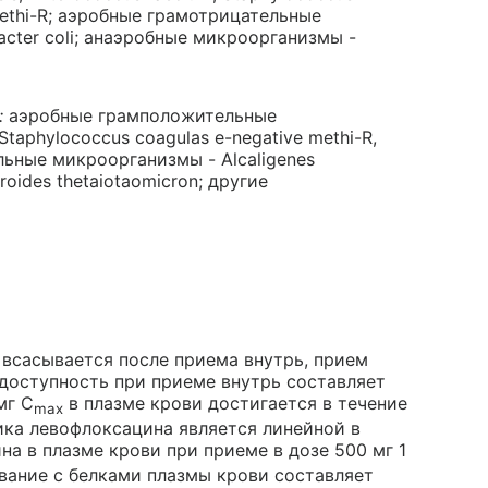
 methi-R; аэробные грамотрицательные
acter coli; анаэробные микроорганизмы -
:
аэробные грамположительные
taphylococcus coagulas e-negative methi-R,
льные микроорганизмы - Alcaligenes
oides thetaiotaomicron; другие
всасывается после приема внутрь, прием
доступность при приеме внутрь составляет
мг C
в плазме крови достигается в течение
max
тика левофлоксацина является линейной в
а в плазме крови при приеме в дозе 500 мг 1
ывание с белками плазмы крови составляет