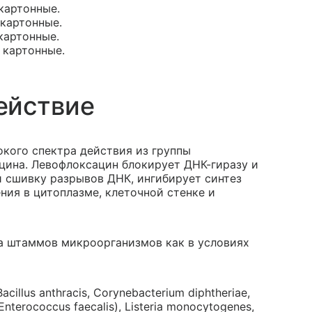
 картонные.
 картонные.
 картонные.
и картонные.
ействие
кого спектра действия из группы
ина. Левофлоксацин блокирует ДНК-гиразу и
и сшивку разрывов ДНК, ингибирует синтез
ния в цитоплазме, клеточной стенке и
а штаммов микроорганизмов как в условиях
acillus anthracis, Corynebacterium diphtheriae,
Enterococcus faecalis), Listeria monocytogenes,