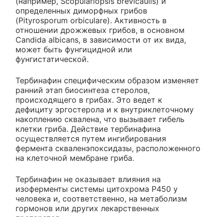
(например, Scopulariopsis brevicaulis) и
определенных диморфных грибов
(Pityrosporum orbiculare). Активность в
отношении дрожжевых грибов, в основном
Candida albicans, в зависимости от их вида,
может быть фунгицидной или
фунгистатической.
Тербинафин специфическим образом изменяет
ранний этап биосинтеза стеролов,
происходящего в грибах. Это ведет к
дефициту эргостерола и к внутриклеточному
накоплению сквалена, что вызывает гибель
клетки гриба. Действие тербинафина
осуществляется путем ингибирования
фермента скваленэпоксидазы, расположенного
на клеточной мембране гриба.
Тербинафин не оказывает влияния на
изоферменты системы цитохрома Р450 у
человека и, соответственно, на метаболизм
гормонов или других лекарственных