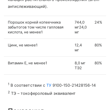
антислеживающий).
Порошок корней копеечника
744,0
24%
забытогов том числе галловая
мг24,0
кислота, не менее1
мг
Цинк, не менее1
12,4
80%
мг
Витамин E, не менее1
8,0 мг
80%
ТЭ2
1
В соответствии с
ТУ
9100-150-21428156-14
2
ТЭ – токофероловый эквивалент