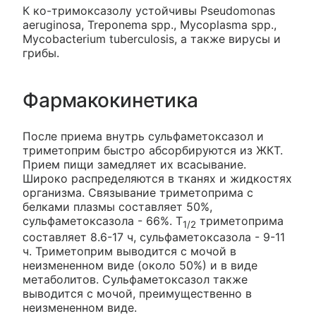
К ко-тримоксазолу устойчивы Pseudomonas
aeruginosa, Treponema spp., Mycoplasma spp.,
Mycobacterium tuberculosis, а также вирусы и
грибы.
Фармакокинетика
После приема внутрь сульфаметоксазол и
триметоприм быстро абсорбируются из ЖКТ.
Прием пищи замедляет их всасывание.
Широко распределяются в тканях и жидкостях
организма. Связывание триметоприма с
белками плазмы составляет 50%,
сульфаметоксазола - 66%. T
триметоприма
1/2
составляет 8.6-17 ч, сульфаметоксазола - 9-11
ч. Триметоприм выводится с мочой в
неизмененном виде (около 50%) и в виде
метаболитов. Сульфаметоксазол также
выводится с мочой, преимущественно в
неизмененном виде.