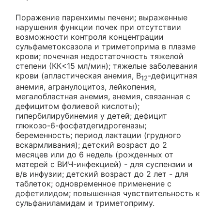
Поражение паренхимы печени; выраженные
нарушения функции почек при отсутствии
возможности контроля концентрации
сульфаметоксазола и триметоприма в плазме
крови; почечная недостаточность тяжелой
степени (КК<15 мл/мин); тяжелые заболевания
крови (апластическая анемия, В
-дефицитная
12
анемия, агранулоцитоз, лейкопения,
мегалобластная анемия, анемия, связанная с
дефицитом фолиевой кислоты);
гипербилирубинемия у детей; дефицит
глюкозо-6-фосфатдегидрогеназы;
беременность; период лактации (грудного
вскармливания); детский возраст до 2
месяцев или до 6 недель (рожденных от
матерей с ВИЧ-инфекцией) - для суспензии и
в/в инфузии; детский возраст до 2 лет - для
таблеток; одновременное применение с
дофетилидом; повышенная чувствительность к
сульфаниламидам и триметоприму.