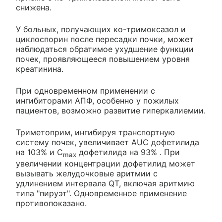
снижена.
У больных, получающих ко-тримоксазол и
циклоспорин после пересадки почки, может
наблюдаться обратимое ухудшение функции
почек, проявляющееся повышением уровня
креатинина.
При одновременном применении с
ингибиторами АПФ, особенно у пожилых
пациентов, возможно развитие гиперкалиемии.
Триметоприм, ингибируя транспортную
систему почек, увеличивает AUC дофетилида
на 103% и С
дофетилида на 93% . При
max
увеличении концентрации дофетилид может
вызывать желудочковые аритмии с
удлинением интервала QT, включая аритмию
типа "пируэт". Одновременное применение
противопоказано.