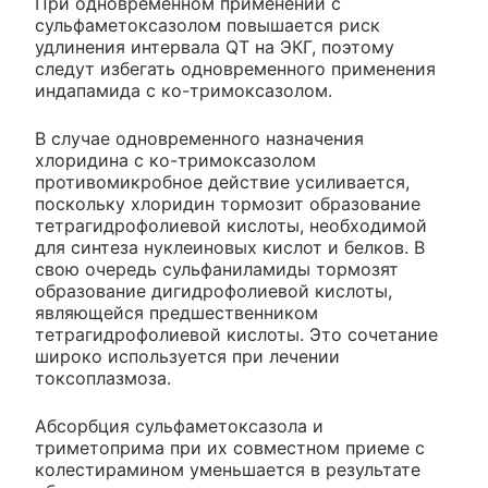
При одновременном применении с
сульфаметоксазолом повышается риск
удлинения интервала QT на ЭКГ, поэтому
следут избегать одновременного применения
индапамида с ко-тримоксазолом.
В случае одновременного назначения
хлоридина с ко-тримоксазолом
противомикробное действие усиливается,
поскольку хлоридин тормозит образование
тетрагидрофолиевой кислоты, необходимой
для синтеза нуклеиновых кислот и белков. В
свою очередь сульфаниламиды тормозят
образование дигидрофолиевой кислоты,
являющейся предшественником
тетрагидрофолиевой кислоты. Это сочетание
широко используется при лечении
токсоплазмоза.
Абсорбция сульфаметоксазола и
триметоприма при их совместном приеме с
колестирамином уменьшается в результате