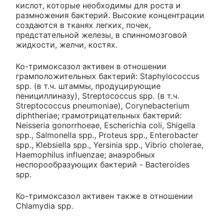
кислот, которые необходимы для роста и
размножения бактерий. Высокие концентрации
создаются в тканях легких, почек,
предстательной железы, в спинномозговой
жидкости, желчи, костях.
Ко-тримоксазол активен в отношении
грамположительных бактерий: Staphylococcus
spp. (в т.ч. штаммы, продуцирующие
пенициллиназу), Streptococcus spp. (в т.ч.
Streptococcus pneumoniae), Corynebacterium
diphtheriae; грамотрицательных бактерий:
Neisseria gonorrhoeae, Escherichia coli, Shigella
spp., Salmonella spp., Proteus spp., Enterobacter
spp., Klebsiella spp., Yersinia spp., Vibrio cholerae,
Haemophilus influenzae; анаэробных
неспорообразующих бактерий - Bacteroides
spp.
Ко-тримоксазол активен также в отношении
Chlamydia spp.