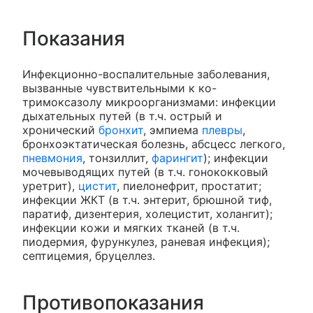
Показания
Инфекционно-воспалительные заболевания,
вызванные чувствительными к ко-
тримоксазолу микроорганизмами: инфекции
дыхательных путей (в т.ч. острый и
хронический
бронхит
, эмпиема
плевры
,
бронхоэктатическая болезнь, абсцесс легкого,
пневмония
, тонзиллит,
фарингит
); инфекции
мочевыводящих путей (в т.ч. гонококковый
уретрит),
цистит
, пиелонефрит, простатит;
инфекции ЖКТ (в т.ч. энтерит, брюшной тиф,
паратиф, дизентерия, холецистит, холангит);
инфекции кожи и мягких тканей (в т.ч.
пиодермия, фурункулез, раневая инфекция);
септицемия, бруцеллез.
Противопоказания