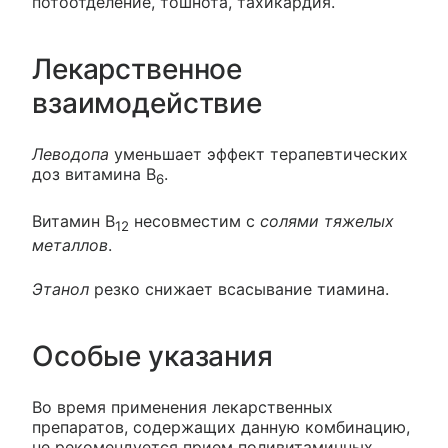
потоотделение, тошнота, тахикардия.
Лекарственное
взаимодействие
Леводопа
уменьшает эффект терапевтических
доз витамина В
.
6
Витамин В
несовместим с
солями тяжелых
12
металлов
.
Этанол
резко снижает всасывание тиамина.
Особые указания
Во время применения лекарственных
препаратов, содержащих данную комбинацию,
не рекомендуется прием поливитаминных