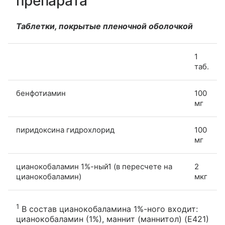
препарата
Таблетки, покрытые пленочной оболочкой
1
таб.
бенфотиамин
100
мг
пиридоксина гидрохлорид
100
мг
цианокобаламин 1%-ный1 (в пересчете на
2
цианокобаламин)
мкг
1
В состав цианокобаламина 1%-ного входит:
цианокобаламин (1%), маннит (маннитол) (Е421)