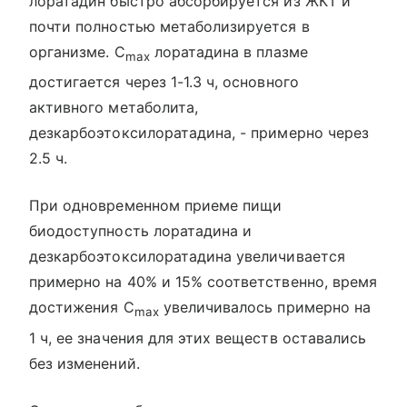
лоратадин быстро абсорбируется из ЖКТ и
почти полностью метаболизируется в
организме. C
лоратадина в плазме
max
достигается через 1-1.3 ч, основного
активного метаболита,
дезкарбоэтоксилоратадина, - примерно через
2.5 ч.
При одновременном приеме пищи
биодоступность лоратадина и
дезкарбоэтоксилоратадина увеличивается
примерно на 40% и 15% соответственно, время
достижения C
увеличивалось примерно на
max
1 ч, ее значения для этих веществ оставались
без изменений.