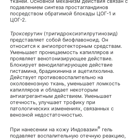
тканей. Основной механизм действия связан с
подавлением синтеза простагландинов
посредством обратимой блокады ЦОГ-1 и
ЦОГ-2.
Троксерутин
(тригидроксиэтилрутинозид)
представляет собой биофлавоноид. Он
относится к ангиопротекторным средствам.
Уменьшает проницаемость капилляров и
проявляет венотонизирующее действие.
Блокирует венодилатирующее действие
гистамина, брадикинина и ацетилхолина.
Действует противовоспалительно на
околовенозную ткань, уменьшает ломкость
капилляров и обладает некоторым
антиагрегантным действием. Уменьшает
отечность, улучшает трофику при
патологических изменениях, связанных с
венозной недостаточностью.
®
При нанесении на кожу Индовазин
гель
подавляет воспалительную отечную реакцию,