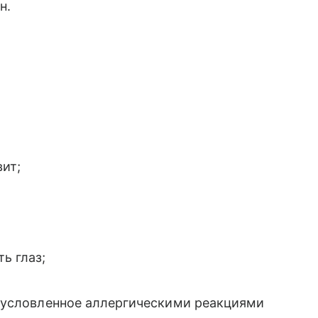
н.
ит;
ь глаз;
бусловленное аллергическими реакциями