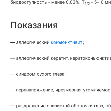
биодоступность - менее 0.03%. T
- 5-10 ми
1/2
Показания
— аллергический
конъюнктивит
;
— аллергический кератит, кератоконъюнктив
— синдром сухого глаза;
— перенапряжение, чрезмерная утомляемост
— раздражение слизистой оболочки глаз, о