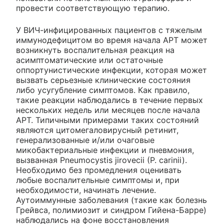
провести соответствующую терапию.
У ВИЧ-инфицированных пациентов с тяжелым
иммунодефицитом во время начала APT может
возникнуть воспалительная реакция на
асимптоматические или остаточные
оппортунистические инфекции, которая может
вызвать серьезные клинические состояния
либо усугубление симптомов. Как правило,
такие реакции наблюдались в течение первых
нескольких недель или месяцев после начала
APT. Типичными примерами таких состояний
являются цитомегаловирусный ретинит,
генерализованные и/или очаговые
микобактериальные инфекции и пневмония,
вызванная Pneumocystis jirovecii (P. carinii).
Необходимо без промедления оценивать
любые воспалительные симптомы и, при
необходимости, начинать лечение.
Аутоиммунные заболевания (такие как болезнь
Грейвса, полимиозит и синдром Гийена-Барре)
наблюдались на фоне восстановления