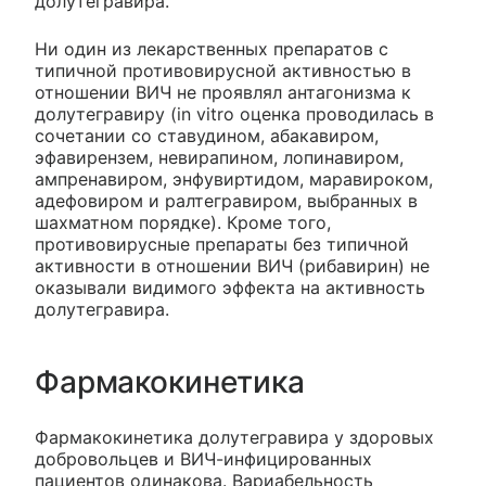
долутегравира.
Ни один из лекарственных препаратов с
типичной противовирусной активностью в
отношении ВИЧ не проявлял антагонизма к
долутегравиру (in vitro оценка проводилась в
сочетании со ставудином, абакавиром,
эфавирензем, невирапином, лопинавиром,
ампренавиром, энфувиртидом, маравироком,
адефовиром и ралтегравиром, выбранных в
шахматном порядке). Кроме того,
противовирусные препараты без типичной
активности в отношении ВИЧ (рибавирин) не
оказывали видимого эффекта на активность
долутегравира.
Фармакокинетика
Фармакокинетика долутегравира у здоровых
добровольцев и ВИЧ-инфицированных
пациентов одинакова. Вариабельность