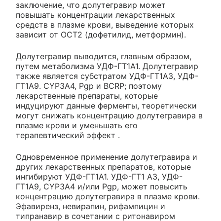
заключение, что долутегравир может
повышать концентрации лекарственных
средств в плазме крови, выведение которых
зависит от ОСТ2 (дофетилид, метформин).
Долутегравир выводится, главным образом,
путем метаболизма УДФ-ГТ1А1. Долутегравир
также является субстратом УДФ-ГТ1АЗ, УДФ-
ГТ1А9. CYP3A4, Pgp и BCRP; поэтому
лекарственные препараты, которые
индуцируют данные ферменты, теоретически
могут снижать концентрацию долутегравира в
плазме крови и уменьшать его
терапевтический эффект .
Одновременное применение долутегравира и
других лекарственных препаратов, которые
ингибируют УДФ-ГТ1А1. УДФ-ГТ1 A3, УДФ-
ГТ1А9, CYP3A4 и/или Pgp, может повысить
концентрацию долутегравира в плазме крови.
Эфавиренз, невирапин, рифампицин и
типранавир в сочетании с ритонавиром