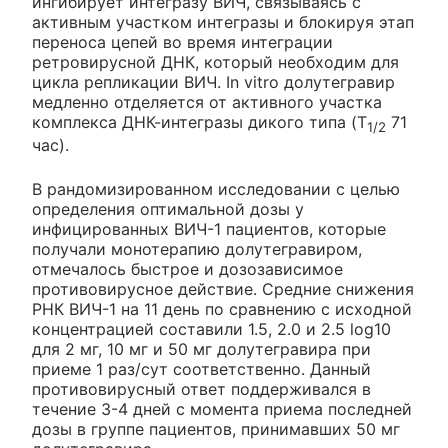
ингибирует интегразу ВИЧ, связываясь с
активным участком интегразы и блокируя этап
переноса цепей во время интеграции
ретровирусной ДНК, который необходим для
цикла репликации ВИЧ. In vitro долутегравир
медленно отделяется от активного участка
комплекса ДНК-интегразы дикого типа (T
71
1/2
час).
В рандомизированном исследовании с целью
определения оптимальной дозы у
инфицированных ВИЧ-1 пациентов, которые
получали монотерапию долутегравиром,
отмечалось быстрое и дозозависимое
противовирусное действие. Средние снижения
РНК ВИЧ-1 на 11 день по сравнению с исходной
концентрацией составили 1.5, 2.0 и 2.5 log10
для 2 мг, 10 мг и 50 мг долутегравира при
приеме 1 раз/сут соответственно. Данный
противовирусный ответ поддерживался в
течение 3-4 дней с момента приема последней
дозы в группе пациентов, принимавших 50 мг