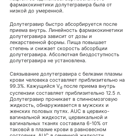
фармакокинетики долутегравира была от
низкой до умеренной.
Долутегравир быстро абсорбируется после
приема внутрь. Линейность фармакокинетики
долутегравира зависит от дозы и
лекарственной формы. Пища повышает
степень и снижает скорость абсорбции
долутегравира. Абсолютная биодоступность
долутегравира не установлена.
Связывание долутегравира с белками плазмы
крови человека составляет приблизительно на
99.3%. Кажущийся V
после приема внутрь
d
суспензии составляет приблизительно 12.5 л.
Долутегравир проникает в спинномозговую
жидкость, обнаруживается в мужских и
женских половых путях. AUC в цервико-
вагинальной жидкости, цервикальной и
вагинальных тканях составила 6-10% от
таковой в плазме крови в равновесном
состоянии. AUC в семенной жидкости