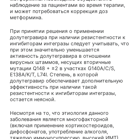
наблюдение за пациентами во время терапии,
и может потребоваться коррекция доз
метформина.
При принятии решения о применении
долутегравира при наличии резистентности к
ингибиторам интегразы следует учитывать, что
при этом значительно уменьшается
активность долутегравира в отношении
вирусных штаммов, несущих вторичные
мутации Q148 + ≥2 в участках G140A/C/S,
Е138А/К/Т, L74I. Степень, в которой
долутегравир обеспечивает дополнительную
эффективность при наличии такой
резистентности к ингибиторам интегразы,
остается неясной.
Несмотря на то, что этиология данного
заболевания является многофакторной
(включая применение кортикостероидов,
дифосфонатов, употребление алкоголя,
тяжелую иммуносупрессию, высокий ИМТ),