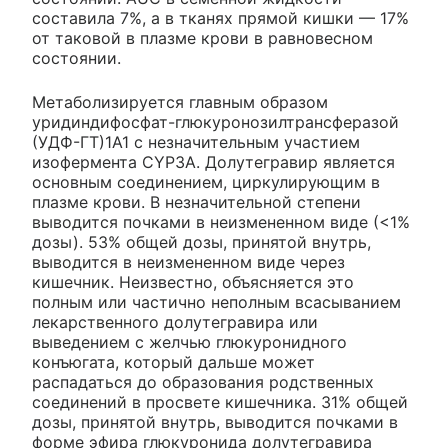
составила 7%, а в тканях прямой кишки — 17%
от таковой в плазме крови в равновесном
состоянии.
Метаболизируется главным образом
уридиндифосфат-глюкуронозилтрансферазой
(УДФ-ГТ)1А1 с незначительным участием
изофермента CYP3A. Долутегравир является
основным соединением, циркулирующим в
плазме крови. В незначительной степени
выводится почками в неизмененном виде (<1%
дозы). 53% общей дозы, принятой внутрь,
выводится в неизмененном виде через
кишечник. Неизвестно, объясняется это
полным или частично неполным всасыванием
лекарственного долутегравира или
выведением с желчью глюкуронидного
конъюгата, который дальше может
распадаться до образования родственных
соединений в просвете кишечника. 31% общей
дозы, принятой внутрь, выводится почками в
форме эфира глюкуронида долутегравира