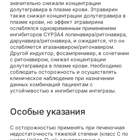
значительно снижали концентрации
долутегравира в плазме крови. Этравирин
также снижал концентрации долутегравира в
плазме крови, но эффект этравирина
ослаблялся одновременным применением
ингибиторов CYP3A4 лопинавира/ритонавира,
дарунавира/ритонавира, и ожидается, что он
ослабляется атазанавиром/ритонавиром.
Другой индуктор, фосампренавир, в сочетании
с ритонавиром, снижал концентрации
долутегравира в плазме крови. Необходимо
соблюдать осторожность и осуществлять
клиническое наблюдение при назначении
данных комбинаций пациентам с
устойчивостью к ингибиторам интегразы.
Особые указания
С осторожностью применять при печеночная
недостаточность тяжелой степени (класс С по
шкале Чайлд-Пью); одновременно с