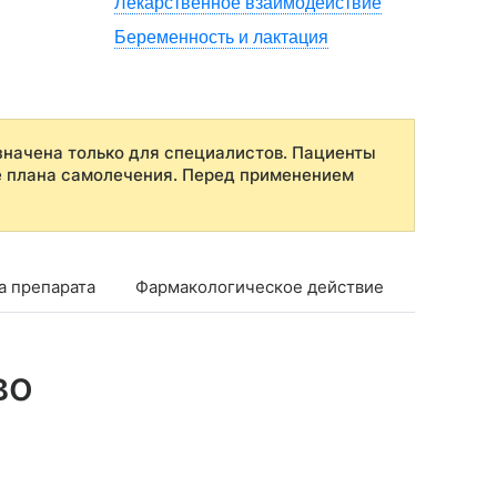
Лекарственное взаимодействие
Беременность и лактация
начена только для специалистов. Пациенты
е плана самолечения. Перед применением
а препарата
Фармакологическое действие
Показан
во