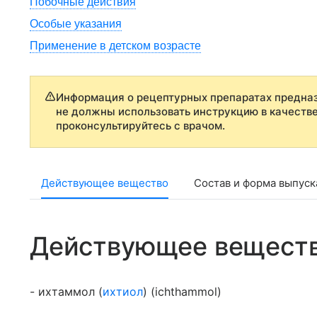
Побочные действия
Особые указания
Применение в детском возрасте
Информация о рецептурных препаратах предназ
не должны использовать инструкцию в качеств
проконсультируйтесь с врачом.
Действующее вещество
Состав и форма выпуск
Действующее вещест
- ихтаммол (
ихтиол
) (ichthammol)