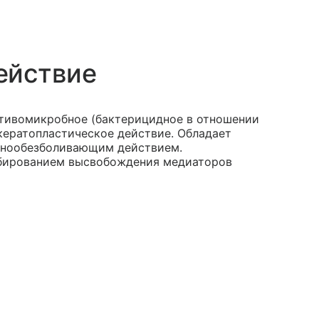
ействие
отивомикробное (бактерицидное в отношении
, кератопластическое действие. Обладает
тнообезболивающим действием.
ибированием высвобождения медиаторов