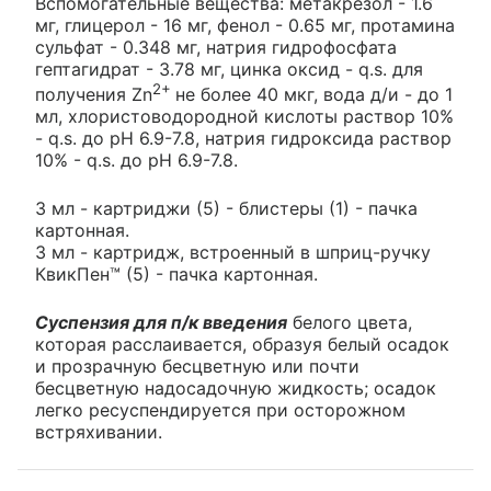
Вспомогательные вещества: метакрезол - 1.6
мг, глицерол - 16 мг, фенол - 0.65 мг, протамина
сульфат - 0.348 мг, натрия гидрофосфата
гептагидрат - 3.78 мг, цинка оксид - q.s. для
2+
получения Zn
не более 40 мкг, вода д/и - до 1
мл, хлористоводородной кислоты раствор 10%
- q.s. до рН 6.9-7.8, натрия гидроксида раствор
10% - q.s. до рН 6.9-7.8.
3 мл - картриджи (5) - блистеры (1) - пачка
картонная.
3 мл - картридж, встроенный в шприц-ручку
КвикПен™ (5) - пачка картонная.
Суспензия для п/к введения
белого цвета,
которая расслаивается, образуя белый осадок
и прозрачную бесцветную или почти
бесцветную надосадочную жидкость; осадок
легко ресуспендируется при осторожном
встряхивании.