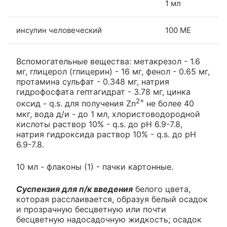
1 мл
инсулин человеческий
100 МЕ
Вспомогательные вещества: метакрезол - 1.6
мг, глицерол (глицерин) - 16 мг, фенол - 0.65 мг,
протамина сульфат - 0.348 мг, натрия
гидрофосфата гептагидрат - 3.78 мг, цинка
2+
оксид - q.s. для получения Zn
не более 40
мкг, вода д/и - до 1 мл, хлористоводородной
кислоты раствор 10% - q.s. до рН 6.9-7.8,
натрия гидроксида раствор 10% - q.s. до рН
6.9-7.8.
10 мл - флаконы (1) - пачки картонные.
Суспензия для п/к введения
белого цвета,
которая расслаивается, образуя белый осадок
и прозрачную бесцветную или почти
бесцветную надосадочную жидкость; осадок