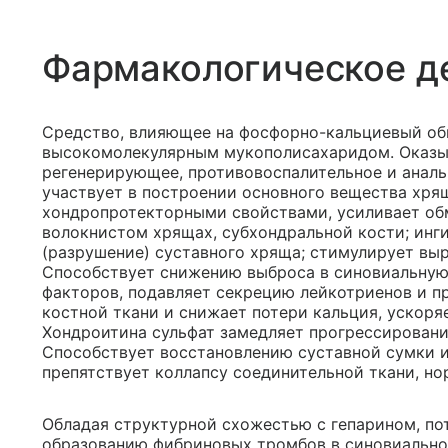
Фармакологическое д
Средство, влияющее на фосфорно-кальциевый обм
высокомолекулярным мукополисахаридом. Оказы
регенерирующее, противовоспалительное и аналь
участвует в построении основного вещества хря
хондропротекторными свойствами, усиливает об
волокнистом хрящах, субхондральной кости; ин
(разрушение) суставного хряща; стимулирует вы
Способствует снижению выброса в синовиальную
факторов, подавляет секрецию лейкотриенов и п
костной ткани и снижает потери кальция, ускоря
Хондроитина сульфат замедляет прогрессирован
Способствует восстановлению суставной сумки и
препятствует коллапсу соединительной ткани, н
Обладая структурной схожестью с гепарином, по
образованию фибриновых тромбов в синовиальн