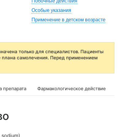
Побочные действия
Особые указания
Применение в детском возрасте
начена только для специалистов. Пациенты
е плана самолечения. Перед применением
а препарата
Фармакологическое действие
Фармако
во
e sodium)