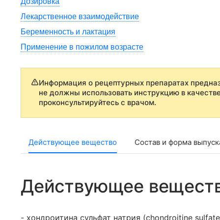
Дозировка
Лекарственное взаимодействие
Беременность и лактация
Применение в пожилом возрасте
Информация о рецептурных препаратах предназ
не должны использовать инструкцию в качеств
проконсультируйтесь с врачом.
Действующее вещество
Состав и форма выпуск
Действующее вещест
- хондроитина сульфат натрия (chondroitine sulfat