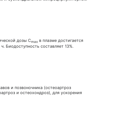
ической дозы C
в плазме достигается
max
5 ч. Биодоступность составляет 13%.
авов и позвоночника (остеоартроз
артроз и остеохондроз), для ускорения