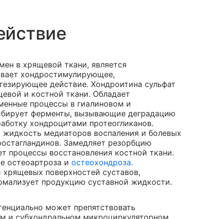
ействие
ен в хрящевой ткани, является
вает хондростимулирующее,
гезирующее действие. Хондроитина сульфат
щевой и костной ткани. Обладает
менные процессы в гиалиновом и
гибирует ферменты, вызывающие деградацию
работку хондроцитами протеогликанов.
 жидкость медиаторов воспаления и болевых
ростагландинов. Замедляет резорбцию
ет процессы восстановления костной ткани.
ие остеоартроза и
остеохондроза
.
 хрящевых поверхностей суставов,
ормализует продукцию суставной жидкости.
тенциально может препятствовать
ом и субхондральном микроциркуляторном