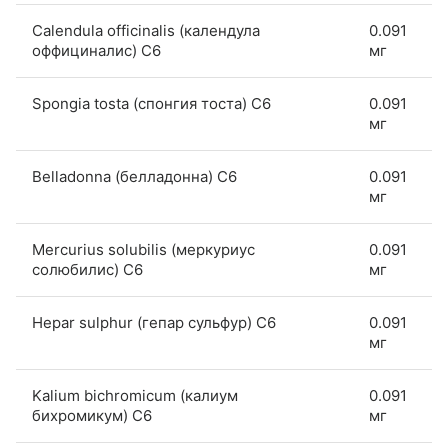
Calendula officinalis (календула
0.091
оффициналис) С6
мг
Spongia tosta (спонгия тоста) С6
0.091
мг
Belladonna (белладонна) С6
0.091
мг
Mercurius solubilis (меркуриус
0.091
солюбилис) С6
мг
Hepar sulphur (гепар сульфур) С6
0.091
мг
Kalium bichromicum (калиум
0.091
бихромикум) С6
мг