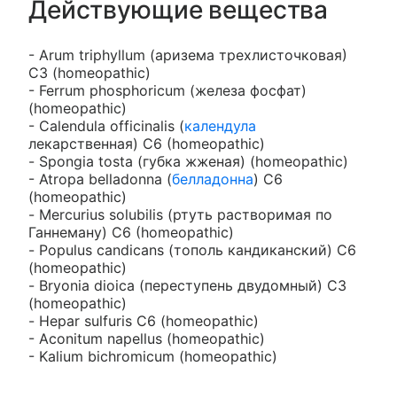
Действующие вещества
- Arum triphyllum (аризема трехлисточковая)
C3 (homeopathic)
- Ferrum phosphoricum (железа фосфат)
(homeopathic)
- Calendula officinalis (
календула
лекарственная) С6 (homeopathic)
- Spongia tosta (губка жженая) (homeopathic)
- Atropa belladonna (
белладонна
) С6
(homeopathic)
- Mercurius solubilis (ртуть растворимая по
Ганнеману) С6 (homeopathic)
- Populus candicans (тополь кандиканский) С6
(homeopathic)
- Bryonia dioica (переступень двудомный) С3
(homeopathic)
- Hepar sulfuris C6 (homeopathic)
- Aconitum napellus (homeopathic)
- Kalium bichromicum (homeopathic)