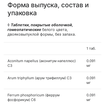
Форма выпуска, состав и
упаковка
◊
Таблетки, покрытые оболочкой,
гомеопатические
белого цвета,
двояковыпуклой формы, без запаха.
1 таб.
Aconitum napellus (аконитум напеллюс)
0.091
C3
мг
Arum triphyllum (арум трифиллум) C3
0.091
мг
Ferrum phosphoricum (феррум
0.091
фосфорикум) С6
мг