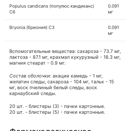
Populus candicans (популюс кандиканс)
0.091
С6
мг
Bryonia (бриония) С3
0.091
мг
Вспомогательные вещества: сахароза - 73.7 мг,
лактоза - 87.1 мг, крахмал кукурузный - 18.3 мг,
магния стеарат - 0.9 мг.
Состав оболочки:
акации камедь - 1 мг,
желатин следы, сахароза - 104 мг, тальк - 15
мг, воск пчелиный белый следы, воск
карнаубский следы.
20 шт. - блистеры (3) - пачки картонные.
20 шт. - блистеры (5) - пачки картонные.