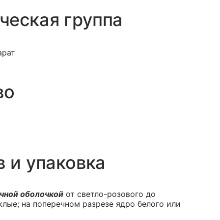
ческая группа
арат
во
в и упаковка
чной оболочкой
от светло-розового до
клые; на поперечном разрезе ядро белого или