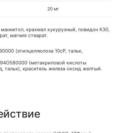
20 мг
 маннитол, крахмал кукурузный, повидон К30,
ат, магния стеарат.
0000 (этилцеллюлоза 10сР, тальк,
94O580000 (метакриловой кислоты
д, тальк), краситель железа оксид желтый.
ействие
+
+