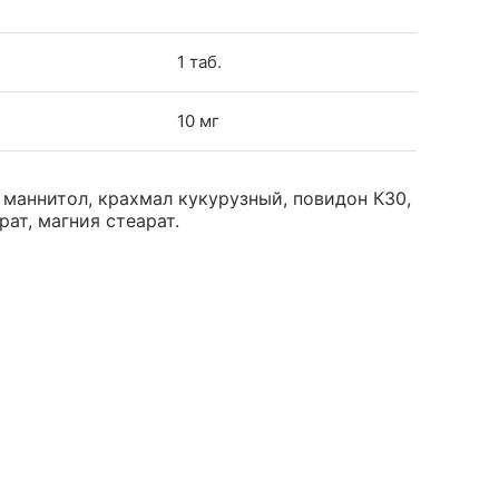
1 таб.
10 мг
 маннитол, крахмал кукурузный, повидон К30,
ат, магния стеарат.