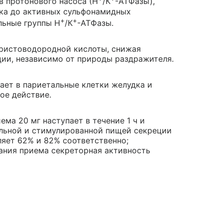
в протонового насоса (Н
/К
-АТФазы),
дка до активных сульфонамидных
+
+
льные группы Н
/К
-АТФазы.
ристоводородной кислоты, снижая
ии, независимо от природы раздражителя.
ает в париетальные клетки желудка и
ое действие.
ма 20 мг наступает в течение 1 ч и
зальной и стимулированной пищей секреции
ляет 62% и 82% соответственно;
чания приема секреторная активность