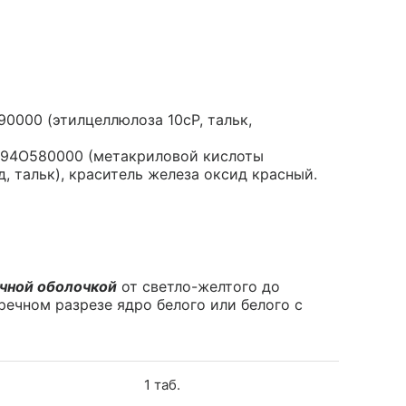
0000 (этилцеллюлоза 10сР, тальк,
94O580000 (метакриловой кислоты
д, тальк), краситель железа оксид красный.
чной оболочкой
от светло-желтого до
речном разрезе ядро белого или белого с
1 таб.