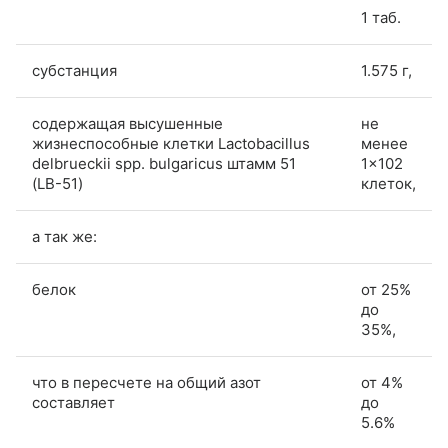
1 таб.
субстанция
1.575 г,
содержащая высушенные
не
жизнеспособные клетки Lactobacillus
менее
delbrueckii spp. bulgaricus штамм 51
1×102
(LB-51)
клеток,
а так же:
белок
от 25%
до
35%,
что в пересчете на общий азот
от 4%
составляет
до
5.6%